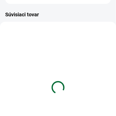
Súvisiaci tovar
VIAC ZA MENEJ
VIAC ZA MENEJ
SKLADOM
SKLADOM
(2 KS)
(4 KS)
Obrúsok vianočný P
Obrúsok P 33x33
33x33 SDL019580
vianočný TL832000
€2
€2,02
Do košíka
Do košíka
Obrúsok vianočný P 33x33
Obrúsok P 33x33 vianočný