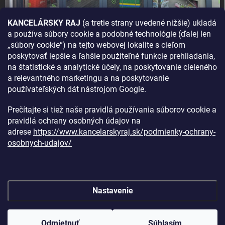
KANCELÁRSKY RAJ
(a tretie strany uvedené nižšie) ukladá
a používa súbory cookie a podobné technológie (ďalej len
AKO SA K NÁM DOSTANETE?
„súbory cookie“) na tejto webovej lokalite s cieľom
poskytovať lepšie a ľahšie použiteľné funkcie prehliadania,
na štatistické a analytické účely, na poskytovanie cieleného
a relevantného marketingu a na poskytovanie
používateľských dát nástrojom Google.
Prečítajte si tiež naše pravidlá používania súborov cookie a
pravidlá ochrany osobných údajov na
adrese
https://www.kancelarskyraj.sk/podmienky-ochrany-
osobnych-udajov/
Nastavenie
Copyright 2026
Kancelársky raj
. Všetky práva vyhradené.
Upraviť
nastavenie cookies
Odmietnuť
Súhlasím