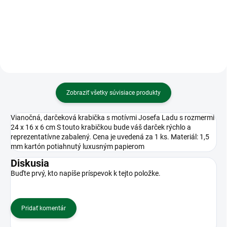
SDL019580
TL832000
Zobraziť všetky súvisiace produkty
Vianočná, darčeková krabička s motívmi Josefa Ladu s rozmermi
24 x 16 x 6 cm S touto krabičkou bude váš darček rýchlo a
reprezentatívne zabalený. Cena je uvedená za 1 ks. Materiál: 1,5
mm kartón potiahnutý luxusným papierom
Diskusia
Buďte prvý, kto napíše príspevok k tejto položke.
Pridať komentár