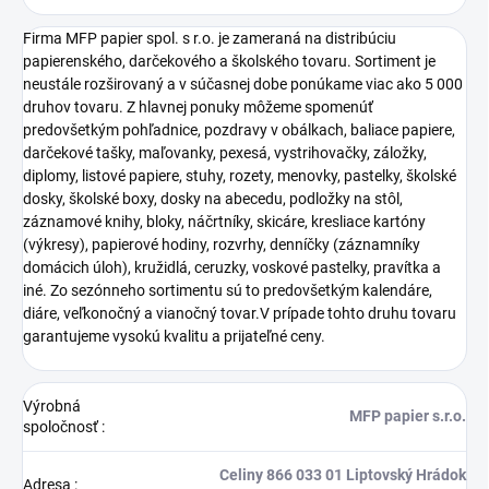
Firma MFP papier spol. s r.o. je zameraná na distribúciu
papierenského, darčekového a školského tovaru. Sortiment je
neustále rozširovaný a v súčasnej dobe ponúkame viac ako 5 000
druhov tovaru. Z hlavnej ponuky môžeme spomenúť
predovšetkým pohľadnice, pozdravy v obálkach, baliace papiere,
darčekové tašky, maľovanky, pexesá, vystrihovačky, záložky,
diplomy, listové papiere, stuhy, rozety, menovky, pastelky, školské
dosky, školské boxy, dosky na abecedu, podložky na stôl,
záznamové knihy, bloky, náčrtníky, skicáre, kresliace kartóny
(výkresy), papierové hodiny, rozvrhy, denníčky (záznamníky
domácich úloh), kružidlá, ceruzky, voskové pastelky, pravítka a
iné. Zo sezónneho sortimentu sú to predovšetkým kalendáre,
diáre, veľkonočný a vianočný tovar.V prípade tohto druhu tovaru
garantujeme vysokú kvalitu a prijateľné ceny.
Výrobná
MFP papier s.r.o.
spoločnosť
:
Celiny 866 033 01 Liptovský Hrádok
Adresa
: