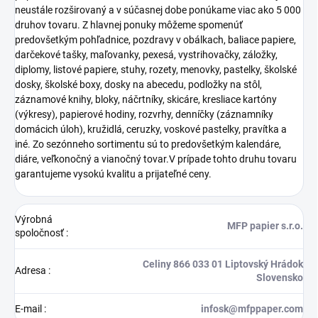
neustále rozširovaný a v súčasnej dobe ponúkame viac ako 5 000
druhov tovaru. Z hlavnej ponuky môžeme spomenúť
predovšetkým pohľadnice, pozdravy v obálkach, baliace papiere,
darčekové tašky, maľovanky, pexesá, vystrihovačky, záložky,
diplomy, listové papiere, stuhy, rozety, menovky, pastelky, školské
dosky, školské boxy, dosky na abecedu, podložky na stôl,
záznamové knihy, bloky, náčrtníky, skicáre, kresliace kartóny
(výkresy), papierové hodiny, rozvrhy, denníčky (záznamníky
domácich úloh), kružidlá, ceruzky, voskové pastelky, pravítka a
iné. Zo sezónneho sortimentu sú to predovšetkým kalendáre,
diáre, veľkonočný a vianočný tovar.V prípade tohto druhu tovaru
garantujeme vysokú kvalitu a prijateľné ceny.
Výrobná
MFP papier s.r.o.
spoločnosť
:
Celiny 866 033 01 Liptovský Hrádok
Adresa
:
Slovensko
E-mail
:
infosk@mfppaper.com