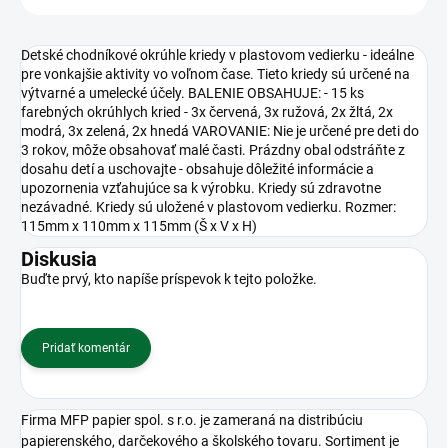
Detské chodníkové okrúhle kriedy v plastovom vedierku - ideálne
pre vonkajšie aktivity vo voľnom čase. Tieto kriedy sú určené na
výtvarné a umelecké účely. BALENIE OBSAHUJE: - 15 ks
farebných okrúhlych kried - 3x červená, 3x ružová, 2x žltá, 2x
modrá, 3x zelená, 2x hnedá VAROVANIE: Nie je určené pre deti do
3 rokov, môže obsahovať malé časti. Prázdny obal odstráňte z
dosahu detí a uschovajte - obsahuje dôležité informácie a
upozornenia vzťahujúce sa k výrobku. Kriedy sú zdravotne
nezávadné. Kriedy sú uložené v plastovom vedierku. Rozmer:
115mm x 110mm x 115mm (Š x V x H)
Diskusia
Buďte prvý, kto napíše príspevok k tejto položke.
Pridať komentár
Firma MFP papier spol. s r.o. je zameraná na distribúciu
papierenského, darčekového a školského tovaru. Sortiment je