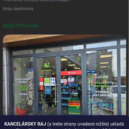
Moja objednávka
NAŠA PREDAJŇA
KANCELÁRSKY RAJ
(a tretie strany uvedené nižšie) ukladá