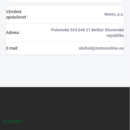
Výrobná
Notes, a.s.
spoločnosť
:
Polomská 524 049 21 Betliar Slovenská
Adresa
:
republika
E-mail
:
obchod@notesonline.eu
Z
á
p
ä
t
i
KONTAKT
e