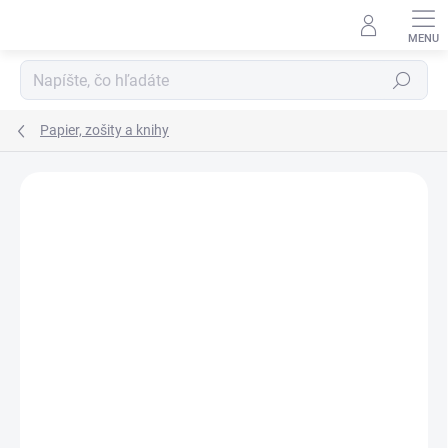
Prejsť
na
obsah
Hľadať
Papier, zošity a knihy
ZNAČKA:
NOTES
VIAC ZA MENEJ