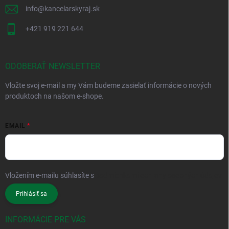
info
@
kancelarskyraj.sk
+421 919 221 644
ODOBERAŤ NEWSLETTER
Vložte svoj e-mail a my Vám budeme zasielať informácie o nových
produktoch na našom e-shope.
EMAIL
Vložením e-mailu súhlasíte s
podmienkami ochrany osobných údajov
Prihlásiť sa
INFORMÁCIE PRE VÁS