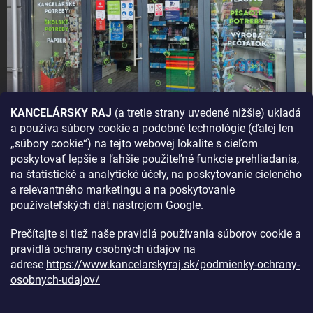
KANCELÁRSKY RAJ
(a tretie strany uvedené nižšie) ukladá
a používa súbory cookie a podobné technológie (ďalej len
AKO SA K NÁM DOSTANETE?
„súbory cookie“) na tejto webovej lokalite s cieľom
poskytovať lepšie a ľahšie použiteľné funkcie prehliadania,
na štatistické a analytické účely, na poskytovanie cieleného
a relevantného marketingu a na poskytovanie
používateľských dát nástrojom Google.
Prečítajte si tiež naše pravidlá používania súborov cookie a
pravidlá ochrany osobných údajov na
adrese
https://www.kancelarskyraj.sk/podmienky-ochrany-
osobnych-udajov/