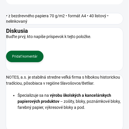
• z bezdrevného papiera 70 g/m2 • formát A4 • 40 listový •
nelinkovaný
Diskusia
Buďte prvý, kto napíše príspevok k tejto položke.
Pridať komentár
NOTES, a.s. je stabilná stredne veľká firma s hlbokou historickou
tradíciou, pôsobiaca v regióne Slavošovce/Betliar.
Špecializuje sa na
výrobu školských a kancelárskych
papierových produktov
– zošity, bloky, poznámkové bloky,
farebný papier, výkresové bloky a pod.