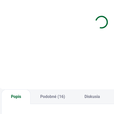
Zošit 512 - 10
Zošit A5 TYP
K
listový -
544 GOAL
r
linkovaný 16
TIME
mm - Európa
p
€0,21
€0,75
z
Do košíka
Do košíka
Zošit 512 • 10
Zošit A5 TYP 544
K
listový • linkovaný
GOAL TIME
r
16 mm • Európa
p
Popis
Podobné (16)
Diskusia