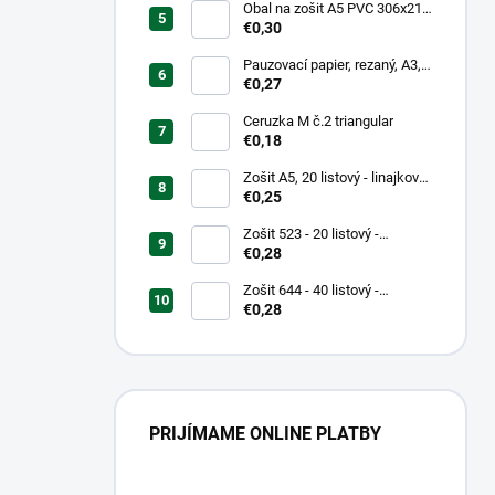
Obal na zošit A5 PVC 306x217
mm, hrubý/transparentný
€0,30
Pauzovací papier, rezaný, A3,
XEROX
€0,27
Ceruzka M č.2 triangular
€0,18
Zošit A5, 20 listový - linajkový
523
€0,25
Zošit 523 - 20 listový -
linkovaný 12 mm - Country
€0,28
Landscape
Zošit 644 - 40 listový -
linkovaný 8 mm - Teenage Mix
€0,28
dizajnov
PRIJÍMAME ONLINE PLATBY