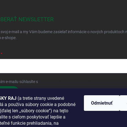
BERAŤ NEWSLETTER
 svoj e-mail a my Vám budeme zasielať informácie o nových produktoch 
 e-shope.
ím e-mailu súhlasíte s
podmienkami ochrany osobných údajov
hlásiť sa
KY RAJ
(a tretie strany uvedené
Odmietnuť
adá a používa súbory cookie a podobné
 SA K NÁM
(ďalej len „súbory cookie“) na tejto
lite s cieľom poskytovať lepšie a
TANETE?
teľné funkcie prehliadania, na