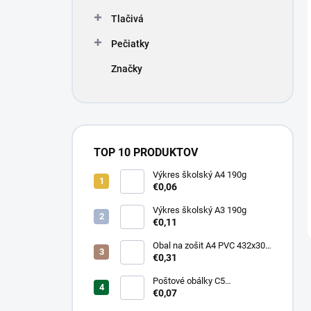
Tlačivá
Pečiatky
Značky
TOP 10 PRODUKTOV
Výkres školský A4 190g
€0,06
Výkres školský A3 190g
€0,11
Obal na zošit A4 PVC 432x304
mm, hrubý/transparentný
€0,31
Poštové obálky C5
samolepiace
€0,07