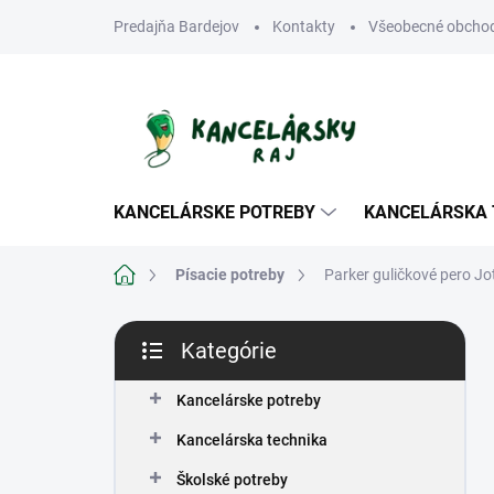
Prejsť
Predajňa Bardejov
Kontakty
Všeobecné obcho
na
obsah
KANCELÁRSKE POTREBY
KANCELÁRSKA 
Domov
Písacie potreby
Parker guličkové pero Jot
B
Kategórie
o
Preskočiť
č
kategórie
n
Kancelárske potreby
ý
Kancelárska technika
p
a
Školské potreby