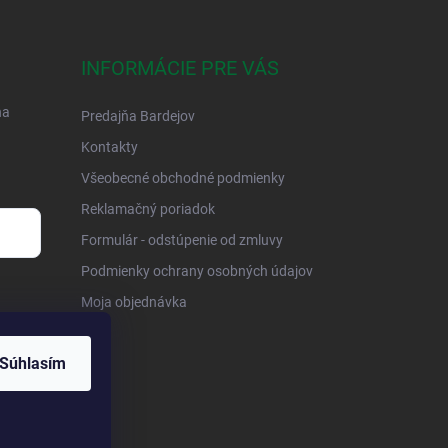
INFORMÁCIE PRE VÁS
na
Predajňa Bardejov
Kontakty
Všeobecné obchodné podmienky
Reklamačný poriadok
Formulár - odstúpenie od zmluvy
Podmienky ochrany osobných údajov
Moja objednávka
Súhlasím