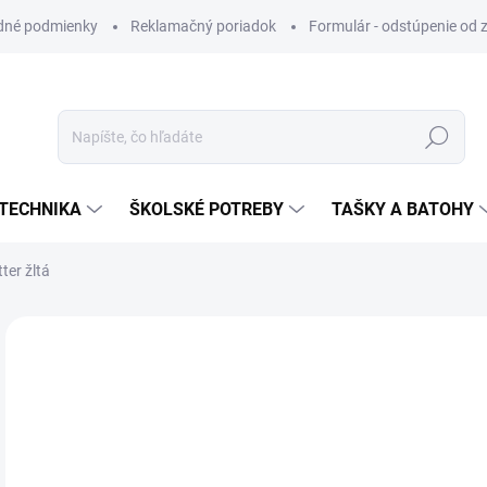
dné podmienky
Reklamačný poriadok
Formulár - odstúpenie od 
Hľadať
TECHNIKA
ŠKOLSKÉ POTREBY
TAŠKY A BATOHY
ter žltá
ZNAČKA:
PARKER
VIAC ZA MENEJ
€1
Jedn
SK
cena