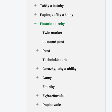
n
Tašky a batohy
e
l
Papier, zošity a knihy
Písacie potreby
Twin marker
Luxusné perá
Perá
Technické perá
Ceruzky, tuhy a uhlíky
Gumy
Zmizíky
Zvýrazňovače
Popisovače