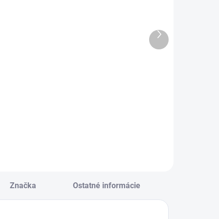
repový papier
Krepový papier
olka
rolka
50x200cm
50x200cm mix
Ďalší
erleťový
farieb dúhový
produkt
€1,06
€4,92
elený
Do košíka
Do košíka
repový papier
Krepový papier
olka 50x200cm
rolka 50x200cm
erleťový zelený
mix farieb dúhový
Značka
Ostatné informácie