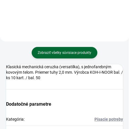
Krepový papier rolka 50x200cm
Adresár a diár na telefónne čísla
perleťový zelený
8,4x13,5cm
Zobraziť všetky súvisiace produkty
Klasická mechanická ceruzka (versatilka), s jednofarebným
kovovým telom. Priemer tuhy 2,0 mm. Výrobca KOH-I-NOOR bal. /
ks 10 kart. / bal. 50
Dodatočné parametre
Kategória
:
Písacie potreby