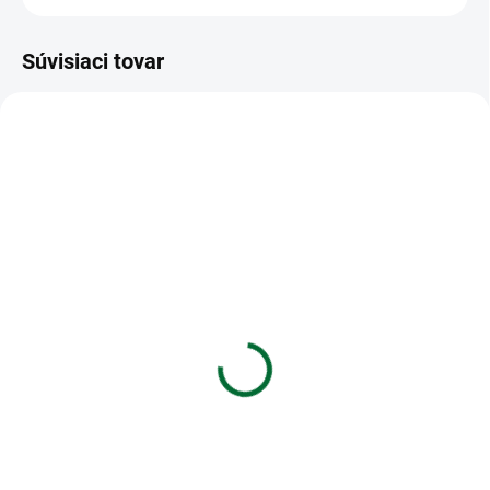
Súvisiaci tovar
VIAC ZA MENEJ
VIAC ZA MENEJ
SKLADOM
SKLADOM
(>5 KS)
(2 KS)
Krepový papier rolka
Adresár a diár na
50x200cm perleťový
telefónne čísla
zelený
8,4x13,5cm
€1,06
€5,15
Do košíka
Do košíka