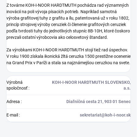
Z továrne KOH-I-NOOR HARDTMUTH pochádza rad významných
inovácií na poli vývoja písacích potrieb. Napríklad samotná
výroba grafitovej tuhy z grafitu a ílu, patentovaná už v roku 1802,
princíp strojovej výroby ceruziek či členenie grafitových ceruziek
podľa tvrdosti tuhy do jednotlivých stupníc 8B-10H, ktoré čoskoro
prevzali ostatní výrobcovia ako celosvetový štandard.
Za výrobkami KOH-I-NOOR HARDTMUTH stojí tiež rad úspechov.
V roku 1900 získala ikonická žltá ceruzka 1500 prestížne ocenenie
na Grand Prix v Paríži a stala sa najznámejšou ceruzkou na svete.
Výrobná
KOH-I-NOOR HARDTMUTH SLOVENSKO,
spoločnosť
:
a.s.
Adresa
:
Diaľničná cesta 21, 903 01 Senec
E-mail
:
sekretariat@koh-i-noor.sk