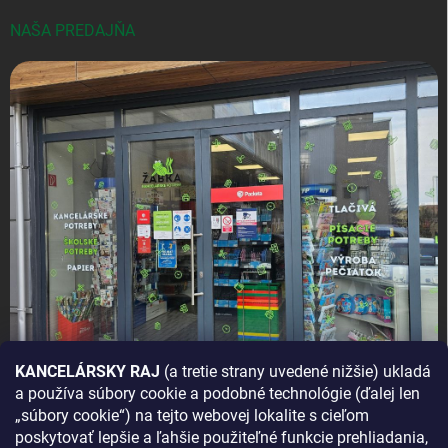
NAŠA PREDAJŇA
KANCELÁRSKY RAJ
(a tretie strany uvedené nižšie) ukladá
a používa súbory cookie a podobné technológie (ďalej len
AKO SA K NÁM DOSTANETE?
„súbory cookie“) na tejto webovej lokalite s cieľom
poskytovať lepšie a ľahšie použiteľné funkcie prehliadania,