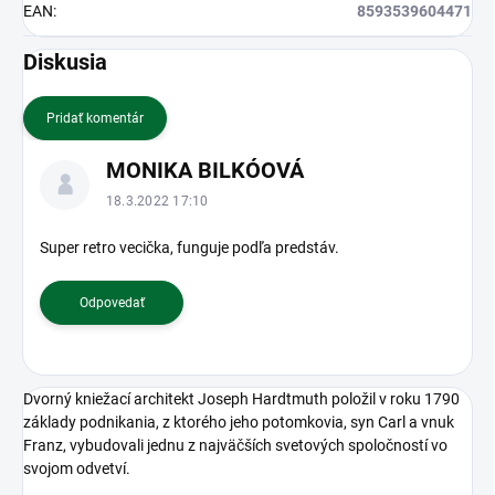
EAN
:
8593539604471
Diskusia
Pridať komentár
V
MONIKA BILKÓOVÁ
ý
p
18.3.2022 17:10
i
s
Super retro vecička, funguje podľa predstáv.
d
i
Odpovedať
s
k
u
s
Dvorný kniežací architekt Joseph Hardtmuth položil v roku 1790
i
základy podnikania, z ktorého jeho potomkovia, syn Carl a vnuk
í
Franz, vybudovali jednu z najväčších svetových spoločností vo
svojom odvetví.