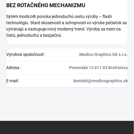
BEZ ROTAČNÉHO MECHANIZMU
Sytém modico® ponúka jednoduchú cestu výroby – flash
technológiu. Staré skúsenosti a schopnosti vo výrobe pečiatok sa
vytrácajú a nastupuje nový moderný trend. Výroba sa mení na
čistú, jednoduchú a bezpečnú.
Výrobná spoločnosť
:
Modico Graphics SK s.r.o.
Adresa
:
Panenská 13 811 03 Bratislava
E-mail
:
kontakt@modicographics.sk
Z
á