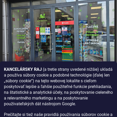
KANCELÁRSKY RAJ
(a tretie strany uvedené nižšie) ukladá
a používa súbory cookie a podobné technológie (ďalej len
AKO SA K NÁM DOSTANETE?
„súbory cookie“) na tejto webovej lokalite s cieľom
poskytovať lepšie a ľahšie použiteľné funkcie prehliadania,
na štatistické a analytické účely, na poskytovanie cieleného
a relevantného marketingu a na poskytovanie
používateľských dát nástrojom Google.
Prečítajte si tiež naše pravidlá používania súborov cookie a