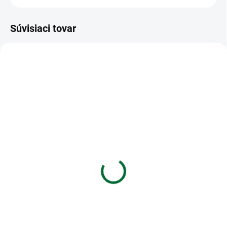
Súvisiaci tovar
VIAC ZA MENEJ
VIAC ZA MENEJ
SKLADOM
SKLADOM
(1 KS)
(5 KS)
Diár 2027 D801 Lamino 2
SK Kalendár 2027
s magnetom
stolový mini Krásy sveta
€8,01
€2,82
Do košíka
Do košíka
Diár 2027 D801 Lamino 2 s
SK Kalendár 2027 stolový mini