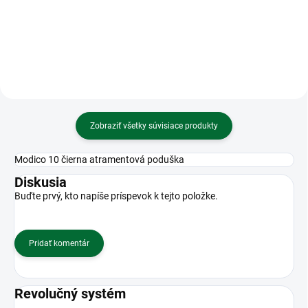
magnetom
Krásy sveta
Zobraziť všetky súvisiace produkty
Modico 10 čierna atramentová poduška
Diskusia
Buďte prvý, kto napíše príspevok k tejto položke.
Pridať komentár
Revolučný systém