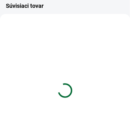
Súvisiaci tovar
VIAC ZA MENEJ
VIAC ZA MENEJ
SKLADOM
SKLADOM
(5 KS)
(>5 KS)
Záznamová kniha A4
Zošit 534 Slovníček - 30
MFP 100l/linka ZL4104
listový - linkovaný 8 mm
s dvoma kolmic
€3,57
€0,48
Do košíka
Do košíka
Záznamová kniha A4 MFP
100l/linka ZL4104
Zošit 534 Slovníček • 30 listový •
linkovaný 8 mm s dvoma