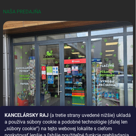
NAŠA PREDAJŇA
KANCELÁRSKY RAJ
(a tretie strany uvedené nižšie) ukladá
a používa súbory cookie a podobné technológie (ďalej len
AKO SA K NÁM DOSTANETE?
„súbory cookie“) na tejto webovej lokalite s cieľom
poskytovať lepšie a ľahšie použiteľné funkcie prehliadania,