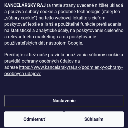
KANCELÁRSKY RAJ
(a tretie strany uvedené nižšie) ukladá
a používa súbory cookie a podobné technológie (ďalej len
AKO SA K NÁM DOSTANETE?
„súbory cookie“) na tejto webovej lokalite s cieľom
poskytovať lepšie a ľahšie použiteľné funkcie prehliadania,
na štatistické a analytické účely, na poskytovanie cieleného
a relevantného marketingu a na poskytovanie
používateľských dát nástrojom Google.
Prečítajte si tiež naše pravidlá používania súborov cookie a
pravidlá ochrany osobných údajov na
adrese
https://www.kancelarskyraj.sk/podmienky-ochrany-
osobnych-udajov/
Nastavenie
Copyright 2026
Kancelársky raj
. Všetky práva vyhradené.
Upraviť
nastavenie cookies
Odmietnuť
Súhlasím
Vytvoril Shoptet