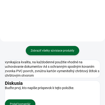
Kalkulačka MILAN stolová 14-
miestna 40924
Zobraziť všetky súvisiace produkty
vynikajúca kvalita, na každodenné použitie vhodné na
uchovávanie dokumentov A4 s ochranným spodným kovaním
zvonka PVC povrch, zvnútra kartón vymeniteľný chrbtový štítok s
chrbtovým otvorom
Diskusia
Buďte prvý, kto napíše príspevok k tejto položke.
Pridať komentár