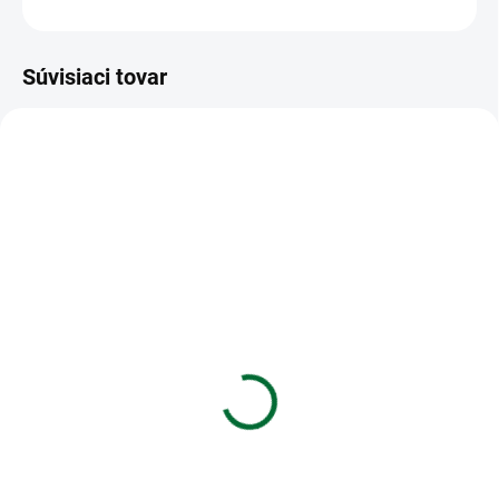
OPÝTAŤ SA
STRÁŽIŤ
Súvisiaci tovar
VIAC ZA MENEJ
VIAC ZA MENEJ
SKLADOM
SKLADOM
(1 KS)
(1 KS)
Kalkulačka vedecká
Kalkulačka MILAN
SHARP SH-EL501TVL
stolová 14-miestna
40924
€11,91
€21,57
Do košíka
Do košíka
Vedecká kalkulačka