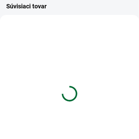
Súvisiaci tovar
VIAC ZA MENEJ
VIAC ZA MENEJ
SKLADOM
SKLADOM
(>5 KS)
(5 KS)
Etikety Emerson A4,
Blok s gumkou 13 x
210x297 - 1 etiketa, biele
18cm, 120 listov, linka -
vážka
€0,10
€4,85
Do košíka
Do košíka
Etikety VICTORIA A4/100 ks,
210x297 - 1 etiketa, biele
Blok s gumkou 13 x 18cm, 120
listov, linka - vážka