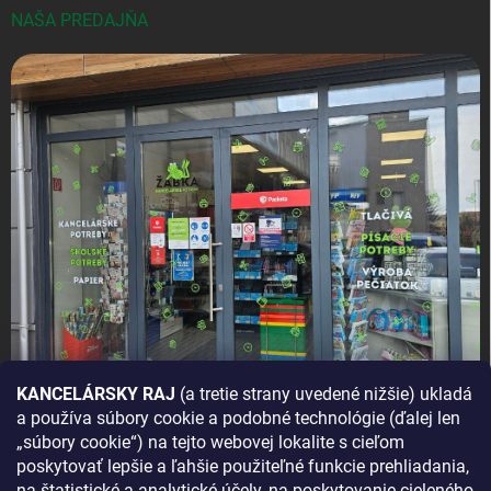
NAŠA PREDAJŇA
KANCELÁRSKY RAJ
(a tretie strany uvedené nižšie) ukladá
a používa súbory cookie a podobné technológie (ďalej len
AKO SA K NÁM DOSTANETE?
„súbory cookie“) na tejto webovej lokalite s cieľom
poskytovať lepšie a ľahšie použiteľné funkcie prehliadania,
na štatistické a analytické účely, na poskytovanie cieleného