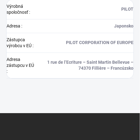
Výrobná
PILOT
spoločnosť
:
Adresa
:
Japonsko
Zástupca
PILOT CORPORATION OF EUROPE
výrobcu v EÚ
:
Adresa
1 rue de l’Ecriture – Saint Martin Bellevue –
zástupcu v EÚ
74370 Fillière – Francúzsko
:
Z
á
p
ä