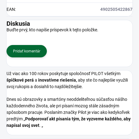
EAN
:
4902505422867
Diskusia
Buďte prvý, kto napíše príspevok k tejto položke.
Pridať komentár
Už viac ako 100 rokov poskytuje spoločnosť PILOT všetkým
špičkové perá
a
inovatívne riešenia,
aby ste čo najlepšie využili
svoj rukopis a dosiahli to najdôležitejšie.
Dnes sú obrazovky a smartóny neoddeliteľnou súčasťou nášho
každodenného života, ale pri písaní mozog stále zásadným
spôsobom pracuje. Poslaním značky Pilot je viac ako kedykoľvek
predtým „
Podporovať akt písania tým, že vyzveme každého, aby
napísal svoj svet
. „