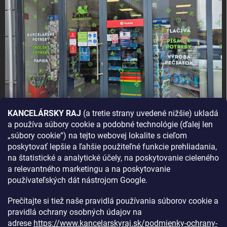
KANCELÁRSKY RAJ
(a tretie strany uvedené nižšie) ukladá
a používa súbory cookie a podobné technológie (ďalej len
AKO SA K NÁM DOSTANETE?
„súbory cookie“) na tejto webovej lokalite s cieľom
poskytovať lepšie a ľahšie použiteľné funkcie prehliadania,
na štatistické a analytické účely, na poskytovanie cieleného
a relevantného marketingu a na poskytovanie
používateľských dát nástrojom Google.
Prečítajte si tiež naše pravidlá používania súborov cookie a
pravidlá ochrany osobných údajov na
adrese
https://www.kancelarskyraj.sk/podmienky-ochrany-