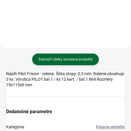
Blok s magnetom 13x19cm,120
Zošit 534 Slovníček • 30 listový •
listov - capybara
linkovaný 8 mm s dvoma
kolmicami
Zobraziť všetky súvisiace produkty
Náplň Pilot Frixion - zelená. Šírka stopy: 0,5 mm. Balenie obsahuje
3 ks. Výrobca PILOT bal.1 / ks 12 kart. / bal.1 864 Rozmery
19x115x6 mm
Dodatočné parametre
Kategória
:
Písacie potreby