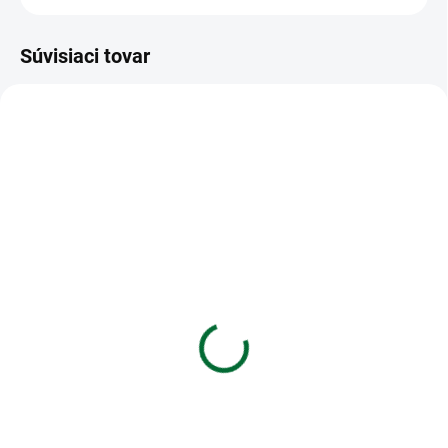
Súvisiaci tovar
VIAC ZA MENEJ
VIAC ZA MENEJ
SKLADOM
SKLADOM
(5 KS)
(>5 KS)
Blok s magnetom
Zošit 534 Slovníček - 30
13x19cm,120 listov -
listový - linkovaný 8 mm
capybara
s dvoma kolmic
€4,85
€0,48
Do košíka
Do košíka