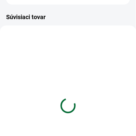
Súvisiaci tovar
VIAC ZA MENEJ
VIAC ZA MENEJ
SKLADOM
SKLADOM
(1 KS)
(>5 KS)
Kalkulačka MILAN
Hrebene plastové 38 mm
vedecká 159110 Red,
modré
240 funkcií
€0,11
€21,03
Do košíka
Do košíka
Hrebene plastové pre 281–340