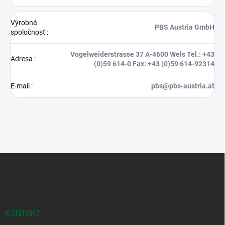
Výrobná
PBS Austria GmbH
spoločnosť
:
Vogelweiderstrasse 37 A-4600 Wels Tel.: +43
Adresa
:
(0)59 614-0 Fax: +43 (0)59 614-92314
E-mail
:
pbs@pbs-austria.at
Z
á
p
ä
t
i
KONTAKT
e