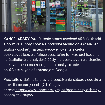
KANCELÁRSKY RAJ
(a tretie strany uvedené nižšie) ukladá
a používa súbory cookie a podobné technológie (ďalej len
AKO SA K NÁM DOSTANETE?
„súbory cookie“) na tejto webovej lokalite s cieľom
poskytovať lepšie a ľahšie použiteľné funkcie prehliadania,
na štatistické a analytické účely, na poskytovanie cieleného
a relevantného marketingu a na poskytovanie
používateľských dát nástrojom Google.
Prečítajte si tiež naše pravidlá používania súborov cookie a
pravidlá ochrany osobných údajov na
adrese
https://www.kancelarskyraj.sk/podmienky-ochrany-
osobnych-udajov/