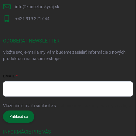
info
@
kancelarskyraj.sk
+421 919 221 644
ODOBERAŤ NEWSLETTER
Vložte svoj e-mail a my Vám budeme zasielať informácie o nových
produktoch na našom e-shope.
EMAIL
Vložením e-mailu súhlasíte s
podmienkami ochrany osobných údajov
Prihlásiť sa
INFORMÁCIE PRE VÁS