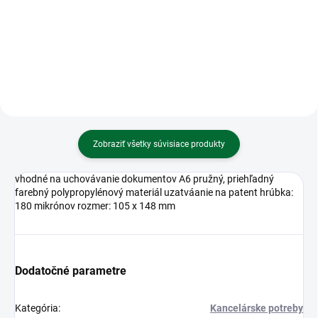
listov/80 g papiera
Vedecká kalkulačka MILAN s 2-
riadkovým displejom, (10+2
číslice)
Zobraziť všetky súvisiace produkty
vhodné na uchovávanie dokumentov A6 pružný, priehľadný
farebný polypropylénový materiál uzatváanie na patent hrúbka:
180 mikrónov rozmer: 105 x 148 mm
Dodatočné parametre
Kategória
:
Kancelárske potreby