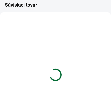
Súvisiaci tovar
VIAC ZA MENEJ
VIAC ZA MENEJ
SKLADOM
SKLADOM
(2 KS)
(>5 KS)
Blahoželanie svadobné
Darčeková papierová
so záložkou do knihy
taška NATUR na víno (11
x 36 cm)
€1,85
€1,35
Do košíka
Do košíka
Blahoželanie svadobné so
záložkou do knihy
Darčeková papierová taška
NATUR na víno (11 x 36 cm)