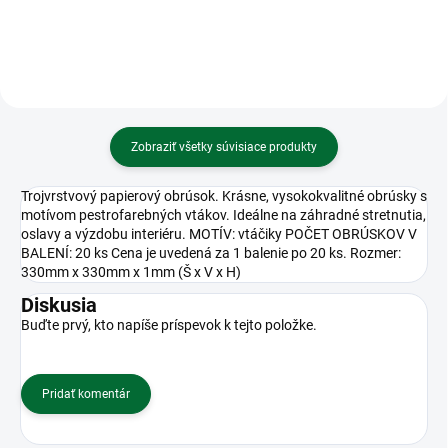
Zobraziť všetky súvisiace produkty
Trojvrstvový papierový obrúsok. Krásne, vysokokvalitné obrúsky s
motívom pestrofarebných vtákov. Ideálne na záhradné stretnutia,
oslavy a výzdobu interiéru. MOTÍV: vtáčiky POČET OBRÚSKOV V
BALENÍ: 20 ks Cena je uvedená za 1 balenie po 20 ks. Rozmer:
330mm x 330mm x 1mm (Š x V x H)
Diskusia
Buďte prvý, kto napíše príspevok k tejto položke.
Pridať komentár