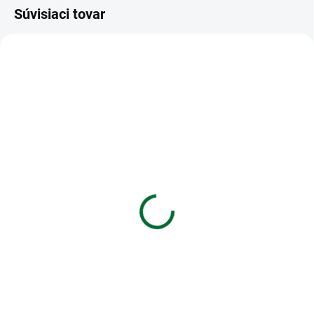
Súvisiaci tovar
VIAC ZA MENEJ
VIAC ZA MENEJ
SKLADOM
SKLADOM
(4 KS)
(4 KS)
Obálka s kartičkou
Blahoželanie k
narodeninám s výberom
€1,85
roku - Lúčne kvety
Do košíka
€1,85
Obálka s kartičkou
Do košíka
Blahoželanie k narodeninám s
výberom roku - Lúčne kvety