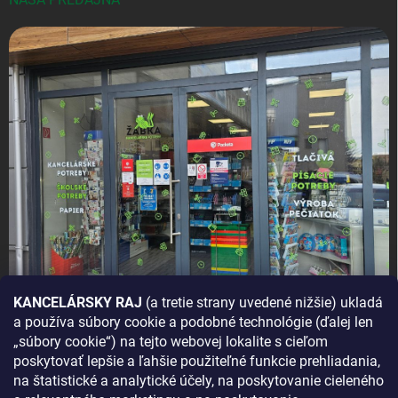
KANCELÁRSKY RAJ
(a tretie strany uvedené nižšie) ukladá
a používa súbory cookie a podobné technológie (ďalej len
AKO SA K NÁM DOSTANETE?
„súbory cookie“) na tejto webovej lokalite s cieľom
poskytovať lepšie a ľahšie použiteľné funkcie prehliadania,
na štatistické a analytické účely, na poskytovanie cieleného