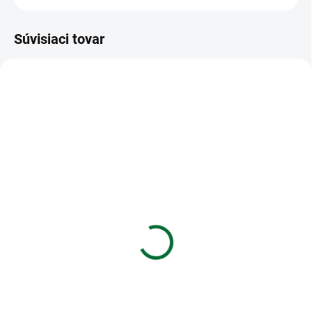
Súvisiaci tovar
VIAC ZA MENEJ
VIAC ZA MENEJ
SKLADOM
SKLADOM
(4 KS)
(>5 KS)
Batéria VARTA Alkalická
Plastové hrebene 6
V13GA/LR44 1,5V (1ks)
červené
€1,21
€0,05
Do košíka
Do košíka
Batéria VARTA Alkalická
Plastové hrebene 6 červené