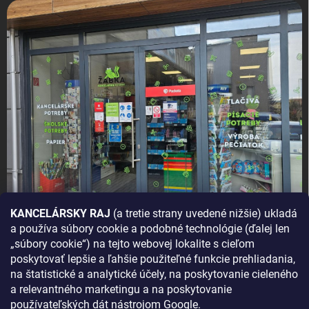
KANCELÁRSKY RAJ
(a tretie strany uvedené nižšie) ukladá
a používa súbory cookie a podobné technológie (ďalej len
AKO SA K NÁM DOSTANETE?
„súbory cookie“) na tejto webovej lokalite s cieľom
poskytovať lepšie a ľahšie použiteľné funkcie prehliadania,
na štatistické a analytické účely, na poskytovanie cieleného
a relevantného marketingu a na poskytovanie
používateľských dát nástrojom Google.