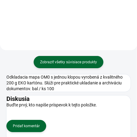
V13GA/LR44 1,5V (1ks)
Zobraziť všetky súvisiace produkty
Odkladacia mapa OM0 s jednou klopou vyrobená z kvalitného
200 g EKO kartónu. Slúži pre praktické ukladanie a archiváciu
dokumentov. bal / ks 100
Diskusia
Buďte prvý, kto napíše príspevok k tejto položke.
Pridať komentár