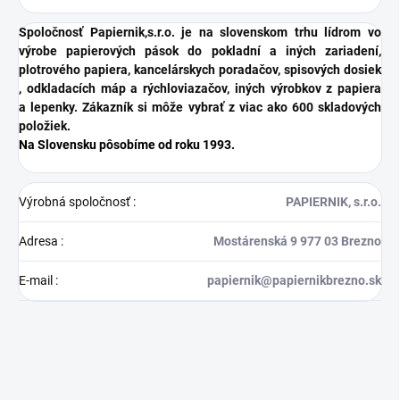
Spoločnosť Papiernik,s.r.o. je na slovenskom trhu lídrom vo
výrobe papierových pások do pokladní a iných zariadení,
plotrového papiera, kancelárskych poradačov, spisových dosiek
, odkladacích máp a rýchloviazačov, iných výrobkov z papiera
a lepenky. Zákazník si môže vybrať z viac ako 600 skladových
položiek.
Na Slovensku pôsobíme od roku 1993.
Výrobná spoločnosť
:
PAPIERNIK, s.r.o.
Adresa
:
Mostárenská 9 977 03 Brezno
E-mail
:
papiernik@papiernikbrezno.sk