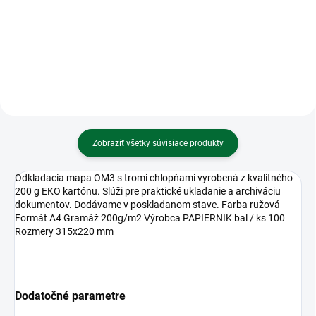
V13GA/LR44 1,5V (1ks)
gombikova 3V (1ks)
Zobraziť všetky súvisiace produkty
Odkladacia mapa OM3 s tromi chlopňami vyrobená z kvalitného
200 g EKO kartónu. Slúži pre praktické ukladanie a archiváciu
dokumentov. Dodávame v poskladanom stave. Farba ružová
Formát A4 Gramáž 200g/m2 Výrobca PAPIERNIK bal / ks 100
Rozmery 315x220 mm
Dodatočné parametre