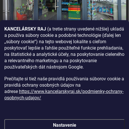
KANCELÁRSKY RAJ
(a tretie strany uvedené nižšie) ukladá
a používa súbory cookie a podobné technológie (ďalej len
AKO SA K NÁM DOSTANETE?
„súbory cookie“) na tejto webovej lokalite s cieľom
poskytovať lepšie a ľahšie použiteľné funkcie prehliadania,
na štatistické a analytické účely, na poskytovanie cieleného
a relevantného marketingu a na poskytovanie
používateľských dát nástrojom Google.
Prečítajte si tiež naše pravidlá používania súborov cookie a
pravidlá ochrany osobných údajov na
adrese
https://www.kancelarskyraj.sk/podmienky-ochrany-
osobnych-udajov/
Nastavenie