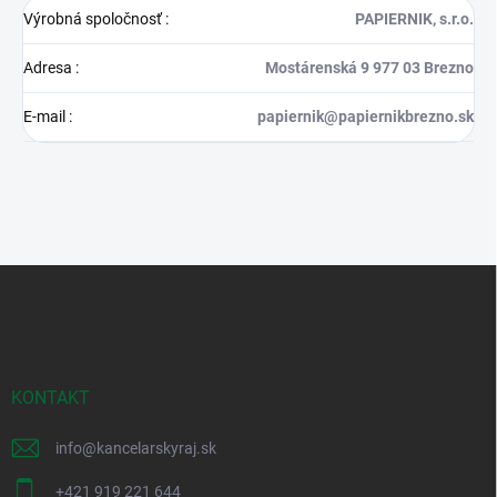
Výrobná spoločnosť
:
PAPIERNIK, s.r.o.
Adresa
:
Mostárenská 9 977 03 Brezno
E-mail
:
papiernik@papiernikbrezno.sk
Z
á
p
ä
t
i
KONTAKT
e
info
@
kancelarskyraj.sk
+421 919 221 644