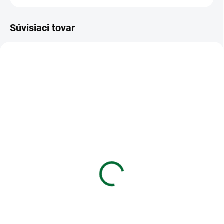
Súvisiaci tovar
VIAC ZA MENEJ
VIAC ZA MENEJ
SKLADOM
SKLADOM
(4 KS)
(>5 KS)
Batéria VARTA Alkalická
CR2016 Energizer lithium
V13GA/LR44 1,5V (1ks)
gombikova 3V (1ks)
€1,21
€1,33
Do košíka
Do košíka
Batéria VARTA Alkalická
CR2016 Energizer lithium