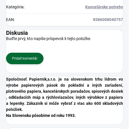
Kategória
:
Kancelárske potreby
EAN
:
8586008040757
Diskusia
Buďte prvý, kto napíše príspevok k tejto položke.
Pridať komentár
Spoločnosť Papiernik,s.r.o. je na slovenskom trhu lídrom vo
výrobe papierových pások do pokladní a iných zariadení,
plotrového papiera, kancelárskych poradačov, spisových dosiek
, odkladacích máp a rýchloviazačov, iných výrobkov z papiera
a lepenky. Zákazník si môže vybrať z viac ako 600 skladových
položiek.
Na Slovensku pôsobíme od roku 1993.