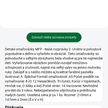
Zobraziť všetky súvisiace produkty
Detské omaľovánky MFP - Naše rozprávky 2. Urobte si pohodové
popoludnie s deťmi a vyfarbite si obrázok. Tieto omaľovánky sú
jednoduché s veľkými obrázkami, teda vhodné aj pre tie najmenšie
deti. Vyfarbovanie obrázkov pomôže rozvíjať množstvo
schopností a zručností, najmä má veľký vplyv na jemnú motoriku
ruky. Zakúpiť si u nášho môžete aj kvalitné farebné pastelky.
Ilustroval: A. Šplíchal Formát omaľovánok: A5 Počet predlôh na
vymaľovanie: 8 (O 12 mesiačikoch, Tri čuníci, Kocúr v topánkach,
Hrnček var, O šišky a iné) Počet strán: 16 Varovanie: Nevhodné
pre deti do 3 rokov. Nebezpečenstvo vdýchnutia a prehltnutia
malých častíc. Uvedená cena je za 1 ks. Rozmer: 210mm x
147mm x 2mm (Š x V x H)
Diskusia