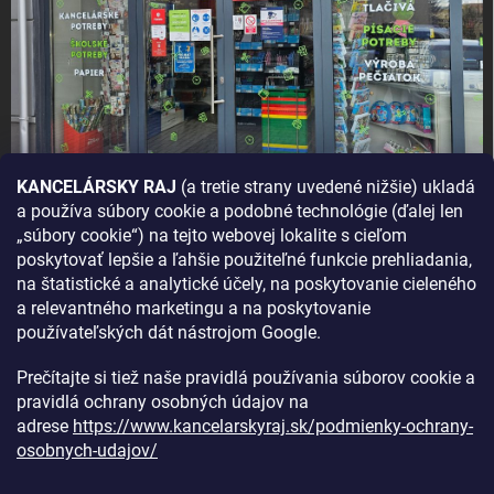
KANCELÁRSKY RAJ
(a tretie strany uvedené nižšie) ukladá
a používa súbory cookie a podobné technológie (ďalej len
AKO SA K NÁM DOSTANETE?
„súbory cookie“) na tejto webovej lokalite s cieľom
poskytovať lepšie a ľahšie použiteľné funkcie prehliadania,
na štatistické a analytické účely, na poskytovanie cieleného
a relevantného marketingu a na poskytovanie
používateľských dát nástrojom Google.
Prečítajte si tiež naše pravidlá používania súborov cookie a
pravidlá ochrany osobných údajov na
adrese
https://www.kancelarskyraj.sk/podmienky-ochrany-
osobnych-udajov/