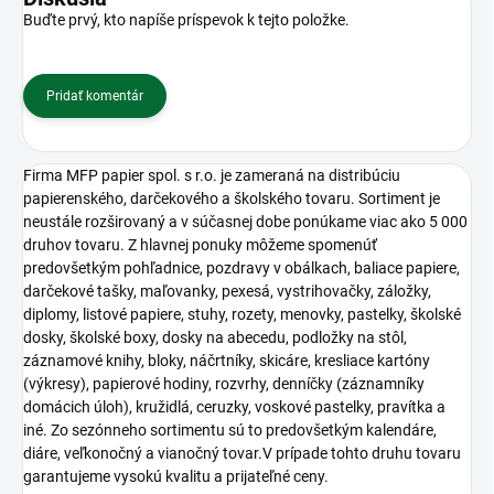
Buďte prvý, kto napíše príspevok k tejto položke.
Pridať komentár
Firma MFP papier spol. s r.o. je zameraná na distribúciu
papierenského, darčekového a školského tovaru. Sortiment je
neustále rozširovaný a v súčasnej dobe ponúkame viac ako 5 000
druhov tovaru. Z hlavnej ponuky môžeme spomenúť
predovšetkým pohľadnice, pozdravy v obálkach, baliace papiere,
darčekové tašky, maľovanky, pexesá, vystrihovačky, záložky,
diplomy, listové papiere, stuhy, rozety, menovky, pastelky, školské
dosky, školské boxy, dosky na abecedu, podložky na stôl,
záznamové knihy, bloky, náčrtníky, skicáre, kresliace kartóny
(výkresy), papierové hodiny, rozvrhy, denníčky (záznamníky
domácich úloh), kružidlá, ceruzky, voskové pastelky, pravítka a
iné. Zo sezónneho sortimentu sú to predovšetkým kalendáre,
diáre, veľkonočný a vianočný tovar.V prípade tohto druhu tovaru
garantujeme vysokú kvalitu a prijateľné ceny.