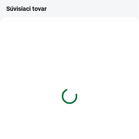
Súvisiaci tovar
VIAC ZA MENEJ
VIAC ZA MENEJ
SKLADOM
SKLADOM
(4 KS)
(>5 KS)
Gifty - Be Happy
Darčeková papierová
náramok - Mandala of
taška (16 x 16 cm)
luck (gold)
€1,35
€5,69
Do košíka
Do košíka
Darčeková papierová taška (16 x
16 cm)
Gifty - Be Happy náramok -
Mandala of luck (gold)