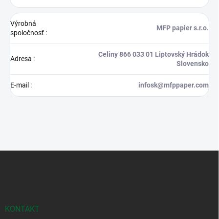
Výrobná
MFP papier s.r.o.
spoločnosť
:
Celiny 866 033 01 Liptovský Hrádok
Adresa
:
Slovensko
E-mail
:
infosk@mfppaper.com
Z
á
p
ä
t
i
KONTAKT