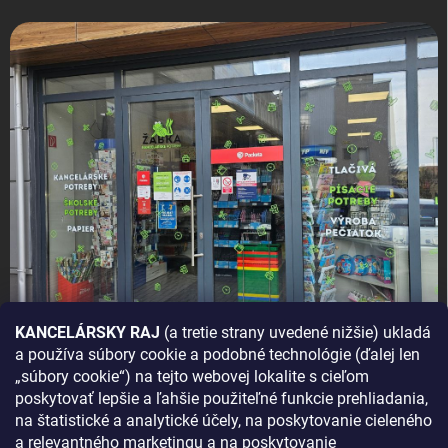
KANCELÁRSKY RAJ
(a tretie strany uvedené nižšie) ukladá
a používa súbory cookie a podobné technológie (ďalej len
AKO SA K NÁM DOSTANETE?
„súbory cookie“) na tejto webovej lokalite s cieľom
poskytovať lepšie a ľahšie použiteľné funkcie prehliadania,
na štatistické a analytické účely, na poskytovanie cieleného
a relevantného marketingu a na poskytovanie