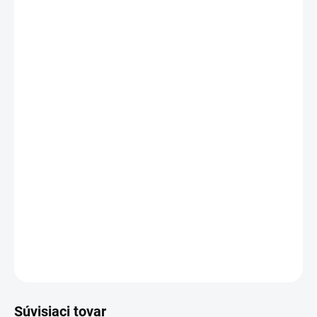
20 - 49 ks = zľava 2 %
€0,48
/ ks
50 - 99 ks = zľava 3 %
€0,48
/ ks
100 - 149 ks = zľava 4 %
€0,47
/ ks
150 a viac ks = zľava 5 %
€0,47
/ ks
Ušetríte
€0
−
+
Pridať do košíka
Orezávač 9mm
DETAILNÉ INFORMÁCIE
OPÝTAŤ SA
STRÁŽIŤ
Súvisiaci tovar