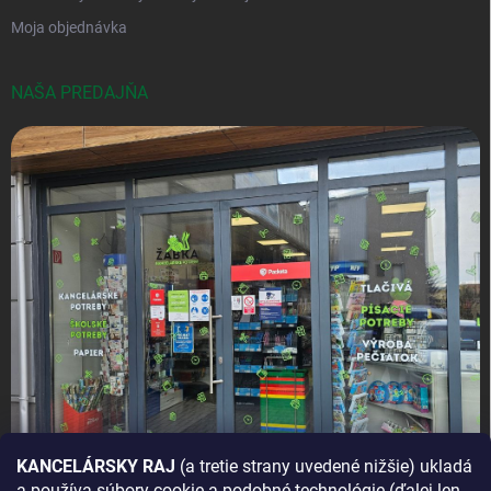
Moja objednávka
NAŠA PREDAJŇA
KANCELÁRSKY RAJ
(a tretie strany uvedené nižšie) ukladá
a používa súbory cookie a podobné technológie (ďalej len