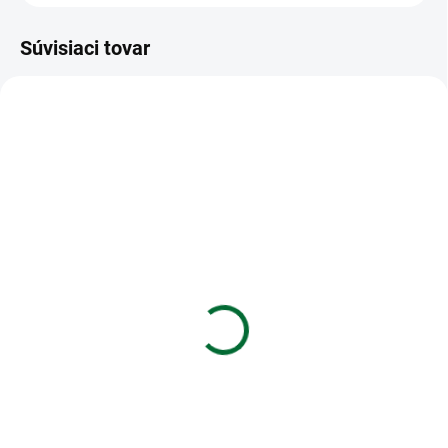
Súvisiaci tovar
VIAC ZA MENEJ
VIAC ZA MENEJ
SKLADOM
SKLADOM
(1 KS)
(>5 KS)
Kalkulačka vedecká
Kalkulačka MILAN
SHARP SH-EL501TVL
vrecková 8-miestna
Touch
€11,91
€6,08
Do košíka
Do košíka
Vedecká kalkulačka
Kalkulačka MILAN vrecková 8-