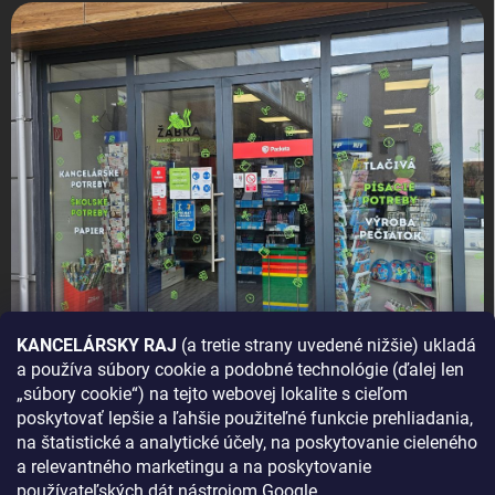
KANCELÁRSKY RAJ
(a tretie strany uvedené nižšie) ukladá
a používa súbory cookie a podobné technológie (ďalej len
AKO SA K NÁM DOSTANETE?
„súbory cookie“) na tejto webovej lokalite s cieľom
poskytovať lepšie a ľahšie použiteľné funkcie prehliadania,
na štatistické a analytické účely, na poskytovanie cieleného
a relevantného marketingu a na poskytovanie
používateľských dát nástrojom Google.