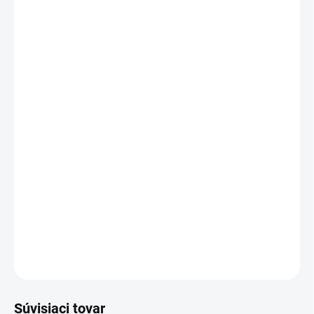
20 - 49 ks = zľava 2 %
€1,81
/ ks
50 - 99 ks = zľava 3 %
€1,79
/ ks
100 - 149 ks = zľava 4 %
€1,78
/ ks
150 a viac ks = zľava 5 %
€1,76
/ ks
Ušetríte
€0
−
+
Pridať do košíka
PAPIEROVÝ SÁČOK - EKOZ 1kg
DETAILNÉ INFORMÁCIE
OPÝTAŤ SA
STRÁŽIŤ
Súvisiaci tovar