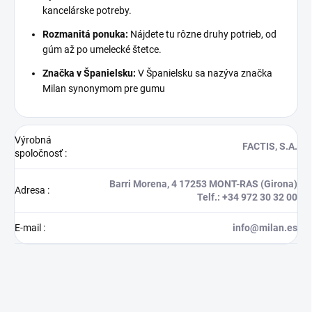
kancelárske potreby.
Rozmanitá ponuka:
Nájdete tu rôzne druhy potrieb, od
gúm až po umelecké štetce.
Značka v Španielsku:
V Španielsku sa nazýva značka
Milan synonymom pre gumu
Výrobná
FACTIS, S.A.
spoločnosť
:
Barri Morena, 4 17253 MONT-RAS (Girona)
Adresa
:
Telf.: +34 972 30 32 00
E-mail
:
info@milan.es