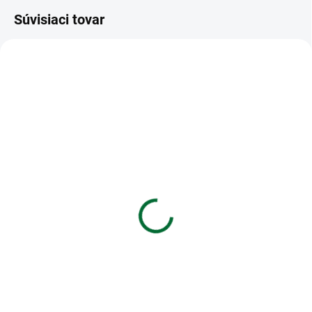
Súvisiaci tovar
VIAC ZA MENEJ
VIAC ZA MENEJ
SKLADOM
SKLADOM
(>5 KS)
(5 KS)
Záznamová kniha A5
Blok s magnetom
MFP 100l/čistá ZL5100
13x19cm,120 listov -
capybara
€1,97
€4,85
Do košíka
Do košíka
Záznamová kniha A5 MFP 100l/
čistá ZL5100
Blok s magnetom 13x19cm,120
listov - capybara