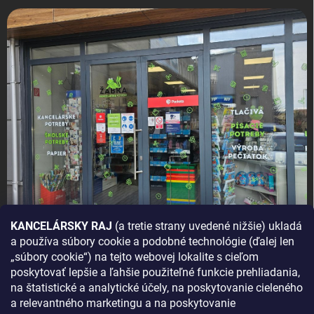
KANCELÁRSKY RAJ
(a tretie strany uvedené nižšie) ukladá
a používa súbory cookie a podobné technológie (ďalej len
AKO SA K NÁM DOSTANETE?
„súbory cookie“) na tejto webovej lokalite s cieľom
poskytovať lepšie a ľahšie použiteľné funkcie prehliadania,
na štatistické a analytické účely, na poskytovanie cieleného
a relevantného marketingu a na poskytovanie