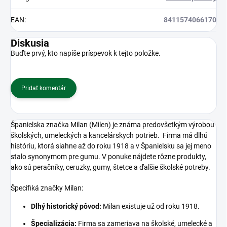
EAN
:
8411574066170
Diskusia
Buďte prvý, kto napíše príspevok k tejto položke.
Pridať komentár
Španielska značka Milan (Milen) je známa predovšetkým výrobou
školských, umeleckých a kancelárskych potrieb.
Firma má dlhú
históriu, ktorá siahne až do roku 1918 a v Španielsku sa jej meno
stalo synonymom pre gumu.
V ponuke nájdete rôzne produkty,
ako sú peračníky, ceruzky, gumy, štetce a ďalšie školské potreby.
Špecifiká značky Milan:
Dlhý historický pôvod:
Milan existuje už od roku 1918.
Špecializácia:
Firma sa zameriava na školské, umelecké a