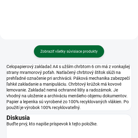
Zobraziť všetky súvisiace produkty
Celopapierový zakladač A4 s užším chrbtom 6 cm má z vonkajšej
strany mramorový poťah. Natlačený chrbtový štítok slúži na
prehľadné označenie pri archivácii. Páková mechanika zabezpečí
ľahké zakladanie a manipuláciu. Chrbtový krúžok má kovové
lemovanie. Zakladač nemá ochranné lišty a radozámok. Je
vhodný na uloženie a archiváciu menšieho objemu dokumentov.
Papier a lepenka sú vyrobené zo 100% recyklovaných vlákien. Po
použití je výrobok 100% recyklovateľný.
Diskusia
Buďte prvý, kto napíše príspevok k tejto položke.