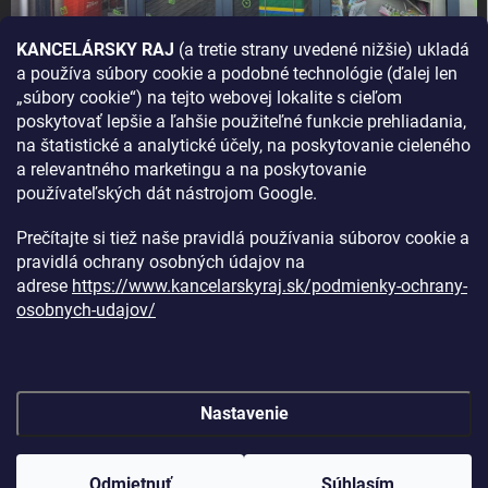
KANCELÁRSKY RAJ
(a tretie strany uvedené nižšie) ukladá
a používa súbory cookie a podobné technológie (ďalej len
AKO SA K NÁM DOSTANETE?
„súbory cookie“) na tejto webovej lokalite s cieľom
poskytovať lepšie a ľahšie použiteľné funkcie prehliadania,
na štatistické a analytické účely, na poskytovanie cieleného
a relevantného marketingu a na poskytovanie
používateľských dát nástrojom Google.
Prečítajte si tiež naše pravidlá používania súborov cookie a
pravidlá ochrany osobných údajov na
adrese
https://www.kancelarskyraj.sk/podmienky-ochrany-
osobnych-udajov/
Nastavenie
Copyright 2026
Kancelársky raj
. Všetky práva vyhradené.
Upraviť
nastavenie cookies
Odmietnuť
Súhlasím