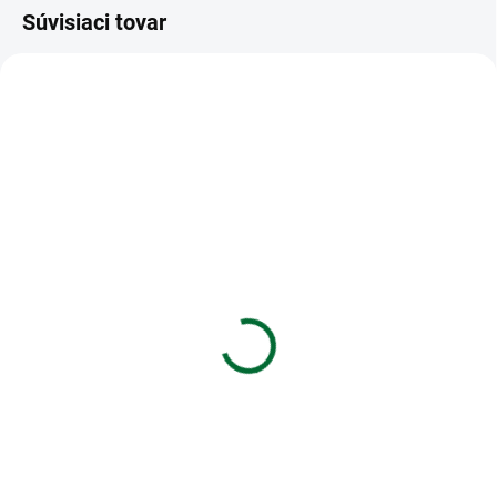
Súvisiaci tovar
VIAC ZA MENEJ
VIAC ZA MENEJ
SKLADOM
SKLADOM
(>5 KS)
(1 KS)
Hrebene plastové 38 mm
Kalkulačka vedecká 420
modré
funkcií Sharp
ELW531TLBBK
€0,11
€27,27
Do košíka
Do košíka
Hrebene plastové pre 281–340
listov/80 g papiera
Vedecká kalkulačka