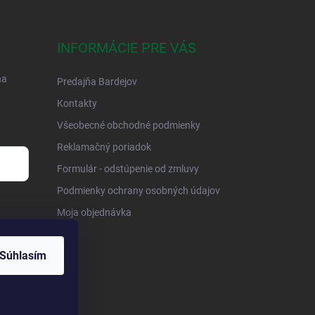
INFORMÁCIE PRE VÁS
na
Predajňa Bardejov
Kontakty
Všeobecné obchodné podmienky
Reklamačný poriadok
Formulár - odstúpenie od zmluvy
Podmienky ochrany osobných údajov
Moja objednávka
Súhlasím