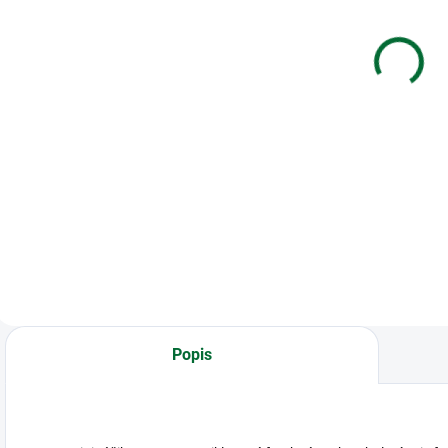
MILAN M228
plastové 32
vedecká 10+2
mm modré
miestna, Acid
m
€13,28
€0,10
series, modrá
s
Do košíka
Do košíka
Kalkulačka MILAN
Hrebene plastové
K
M228 vedecká
pre 246–280
M
10+2 miestna, Acid
listov/80 g papiera
1
series, modrá
s
Popis