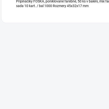
Pripináčiky FOSKA, poniklované farebné, 50 ks v balení, mix 
sada 10 kart. / bal 1000 Rozmery 45x32x17 mm