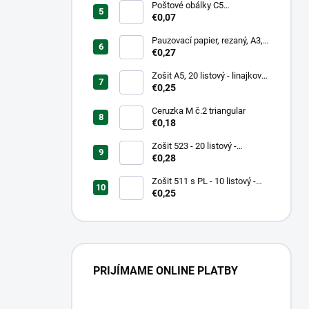
Poštové obálky C5
samolepiace
€0,07
Pauzovací papier, rezaný, A3,
XEROX
€0,27
Zošit A5, 20 listový - linajkový
523
€0,25
Ceruzka M č.2 triangular
€0,18
Zošit 523 - 20 listový -
linkovaný 12 mm - Country
€0,28
Landscape
Zošit 511 s PL - 10 listový -
linkovaný 20 mm s pomocnou
€0,25
linkou
PRIJÍMAME ONLINE PLATBY