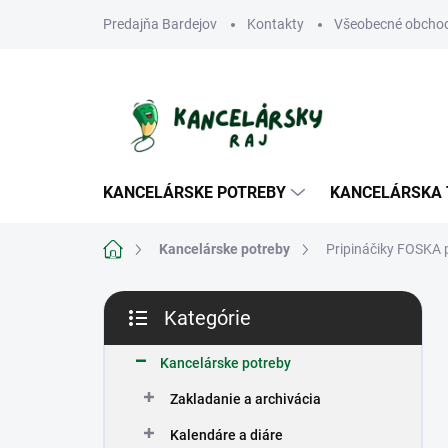
Prejsť
Predajňa Bardejov
Kontakty
Všeobecné obcho
na
obsah
KANCELÁRSKE POTREBY
KANCELÁRSKA 
Domov
Kancelárske potreby
Pripináčiky FOSKA p
B
Kategórie
o
Preskočiť
č
kategórie
n
Kancelárske potreby
ý
Zakladanie a archivácia
p
a
Kalendáre a diáre