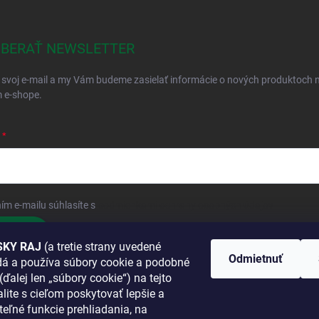
BERAŤ NEWSLETTER
 svoj e-mail a my Vám budeme zasielať informácie o nových produktoch 
 e-shope.
ím e-mailu súhlasíte s
podmienkami ochrany osobných údajov
hlásiť sa
KY RAJ
(a tretie strany uvedené
Odmietnuť
adá a používa súbory cookie a podobné
 SA K NÁM
(ďalej len „súbory cookie“) na tejto
lite s cieľom poskytovať lepšie a
TANETE?
teľné funkcie prehliadania, na