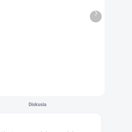
MILAN M228
vedecká
vedecká 10+2
SHARP SH-
Ďalší
iestna, Acid
EL501TVL
produkt
€13,28
€11,91
eries, žltá
Do košíka
Do košíka
alkulačka MILAN
Vedecká kalkulačka
228 vedecká
0+2 miestna, Acid
eries, žltá
Diskusia