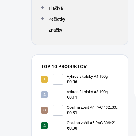
Tlačivá
Pečiatky
Značky
TOP 10 PRODUKTOV
Výkres školský A4 190g
€0,06
Výkres školský A3 190g
€0,11
Obal na zošit A4 PVC 432x304
mm, hrubý/transparentný
€0,31
Obal na zošit A5 PVC 306x217
mm, hrubý/transparentný
€0,30