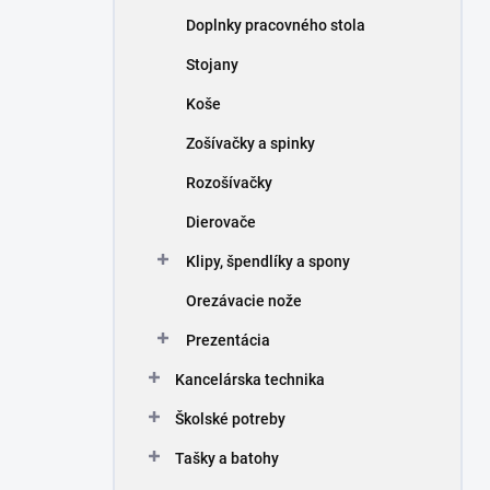
n
Doplnky pracovného stola
e
l
Stojany
Koše
Zošívačky a spinky
Rozošívačky
Dierovače
Klipy, špendlíky a spony
Orezávacie nože
Prezentácia
Kancelárska technika
Školské potreby
Tašky a batohy