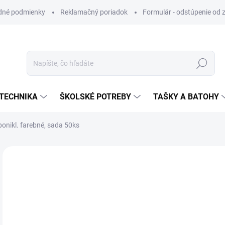
dné podmienky
Reklamačný poriadok
Formulár - odstúpenie od 
Hľadať
TECHNIKA
ŠKOLSKÉ POTREBY
TAŠKY A BATOHY
onikl. farebné, sada 50ks
VIAC ZA MENEJ
€0
Jedn
SK
cena
MÔŽ
DO: