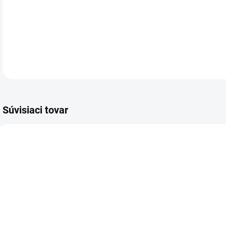
Pri
DETA
Súvisiaci tovar
VIAC ZA MENEJ
VIAC ZA MENEJ
VIA
5635.00
155.00
SKLADOM
SKLADOM
(1 KS)
(>5 KS)
Kalkulačka
Hrebene
K