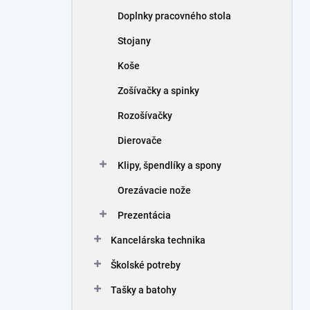
n
Doplnky pracovného stola
e
l
Stojany
Koše
Zošívačky a spinky
Rozošívačky
Dierovače
Klipy, špendlíky a spony
Orezávacie nože
Prezentácia
Kancelárska technika
Školské potreby
Tašky a batohy