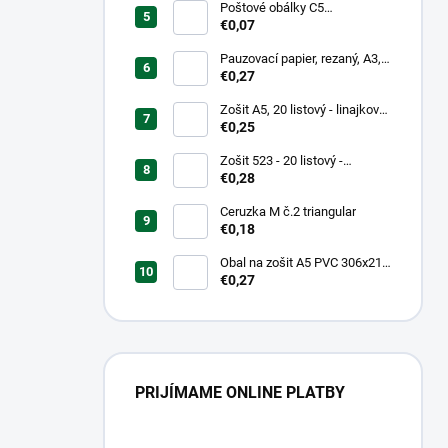
Poštové obálky C5
samolepiace
€0,07
Pauzovací papier, rezaný, A3,
XEROX
€0,27
Zošit A5, 20 listový - linajkový
523
€0,25
Zošit 523 - 20 listový -
linkovaný 12 mm - Country
€0,28
Landscape
Ceruzka M č.2 triangular
€0,18
Obal na zošit A5 PVC 306x217
mm Neon Color -
€0,27
transparentný/ružov
PRIJÍMAME ONLINE PLATBY