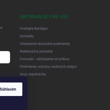
INFORMÁCIE PRE VÁS
na
Predajňa Bardejov
Kontakty
Všeobecné obchodné podmienky
Reklamačný poriadok
Formulár - odstúpenie od zmluvy
Podmienky ochrany osobných údajov
Moja objednávka
Súhlasím