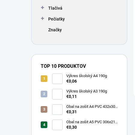
Tlačivá
Pečiatky
Značky
TOP 10 PRODUKTOV
Výkres školský A4 190g
€0,06
Výkres školský A3 190g
€0,11
Obal na zošit A4 PVC 432x304
mm, hrubý/transparentný
€0,31
Obal na zošit A5 PVC 306x217
mm, hrubý/transparentný
€0,30