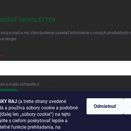
BERAŤ NEWSLETTER
 svoj e-mail a my Vám budeme zasielať informácie o nových produktoch 
 e-shope.
ím e-mailu súhlasíte s
podmienkami ochrany osobných údajov
hlásiť sa
KY RAJ
(a tretie strany uvedené
Odmietnuť
adá a používa súbory cookie a podobné
 SA K NÁM
(ďalej len „súbory cookie“) na tejto
lite s cieľom poskytovať lepšie a
TANETE?
teľné funkcie prehliadania, na