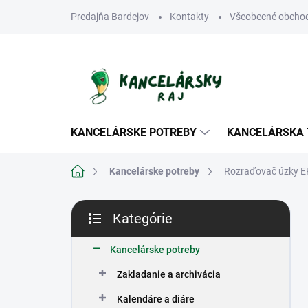
Prejsť
Predajňa Bardejov
Kontakty
Všeobecné obcho
na
obsah
KANCELÁRSKE POTREBY
KANCELÁRSKA 
Domov
Kancelárske potreby
Rozraďovač úzky EK
B
Kategórie
o
Preskočiť
č
kategórie
n
Kancelárske potreby
ý
Zakladanie a archivácia
p
a
Kalendáre a diáre