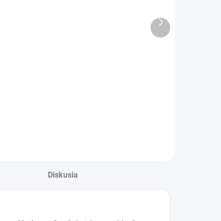
MILAN
fólie A4 lesklé
recková 8-
216 x 303 mm,
Ďalší
miestna Touch
125 mic / bal.
produkt
€6,08
€15,10
100 ks
Do košíka
Do košíka
alkulačka MILAN
Laminovacia fólia
recková 8-miestna
vytvára exkluzívny
ouch
povrch
laminovaného
dokumentu
Diskusia