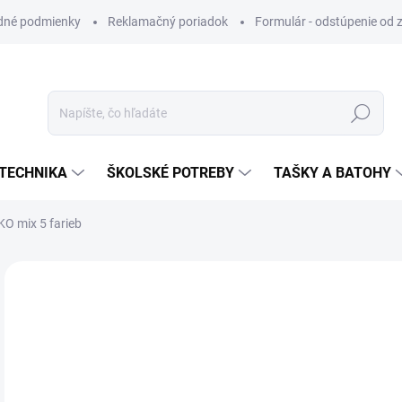
dné podmienky
Reklamačný poriadok
Formulár - odstúpenie od 
Hľadať
TECHNIKA
ŠKOLSKÉ POTREBY
TAŠKY A BATOHY
O mix 5 farieb
VIAC ZA MENEJ
€5
Jedn
SK
cena
MÔŽ
DO: