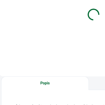
Alkalická
vedecká 640
V13GA/LR44
funkcií Sharp
v
1,5V (1ks)
ELW506TGY
€1,21
€33,41
Do košíka
Do košíka
Batéria VARTA
Vedecká kalkulačka
K
Alkalická
v
V13GA/LR44 1,5V
T
(1ks)
Popis