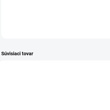
Roz
DETA
Súvisiaci tovar
VIAC ZA MENEJ
VIAC ZA MENEJ
VIA
7396.00
614.00
SKLADOM
SKLADOM
(4 KS)
(1 KS)
Batéria VARTA
Kalkulačka
K