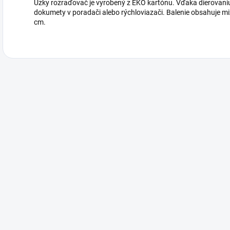
Úzky rozraďovač je vyrobený z EKO kartónu. Vďaka dierovani
dokumety v poradači alebo rýchloviazači. Balenie obsahuje mi
cm.