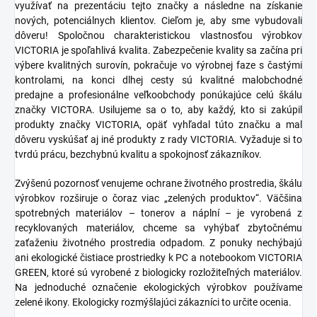
využívať na prezentáciu tejto značky a následne na získanie
nových, potenciálnych klientov. Cieľom je, aby sme vybudovali
dôveru! Spoločnou charakteristickou vlastnosťou výrobkov
VICTORIA je spoľahlivá kvalita. Zabezpečenie kvality sa začína pri
výbere kvalitných surovín, pokračuje vo výrobnej faze s častými
kontrolami, na konci dlhej cesty sú kvalitné malobchodné
predajne a profesionálne veľkoobchody ponúkajúce celú škálu
značky VICTORA. Usilujeme sa o to, aby každý, kto si zakúpil
produkty značky VICTORIA, opäť vyhľadal túto značku a mal
dôveru vyskúšať aj iné produkty z rady VICTORIA. Vyžaduje si to
tvrdú prácu, bezchybnú kvalitu a spokojnosť zákazníkov.
Zvýšenú pozornosť venujeme ochrane životného prostredia, škálu
výrobkov rozširuje o čoraz viac „zelených produktov“. Väčšina
spotrebných materiálov – tonerov a náplní – je vyrobená z
recyklovaných materiálov, chceme sa vyhýbať zbytočnému
zaťaženiu životného prostredia odpadom. Z ponuky nechýbajú
ani ekologické čistiace prostriedky k PC a notebookom VICTORIA
GREEN, ktoré sú vyrobené z biologicky rozložiteľných materiálov.
Na jednoduché označenie ekologických výrobkov používame
zelené ikony. Ekologicky rozmýšlajúci zákazníci to určite ocenia.