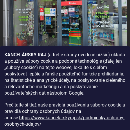
KANCELÁRSKY RAJ
(a tretie strany uvedené nižšie) ukladá
a používa súbory cookie a podobné technológie (ďalej len
AKO SA K NÁM DOSTANETE?
„súbory cookie“) na tejto webovej lokalite s cieľom
poskytovať lepšie a ľahšie použiteľné funkcie prehliadania,
na štatistické a analytické účely, na poskytovanie cieleného
a relevantného marketingu a na poskytovanie
používateľských dát nástrojom Google.
Prečítajte si tiež naše pravidlá používania súborov cookie a
pravidlá ochrany osobných údajov na
adrese
https://www.kancelarskyraj.sk/podmienky-ochrany-
osobnych-udajov/