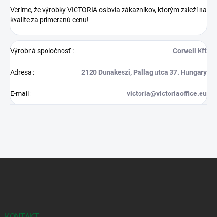
Veríme, že výrobky VICTORIA oslovia zákazníkov, ktorým záleží na
kvalite za primeranú cenu!
Výrobná spoločnosť
:
Corwell Kft
Adresa
:
2120 Dunakeszi, Pallag utca 37. Hungary
E-mail
:
victoria@victoriaoffice.eu
Z
á
p
ä
t
i
KONTAKT