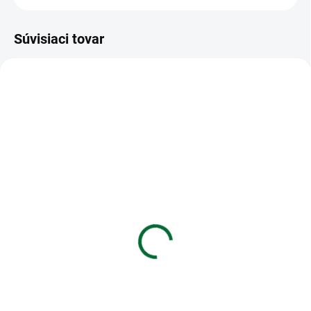
Súvisiaci tovar
VIAC ZA MENEJ
VIAC ZA MENEJ
SKLADOM
SKLADOM
(1 KS)
(4 KS)
Laminovacie fólie A4
Batéria VARTA Alkalická
lesklé 216 x 303 mm, 80
V13GA/LR44 1,5V (1ks)
mic / bal. 100 ks
€1,21
€11,05
Do košíka
Do košíka
Batéria VARTA Alkalická