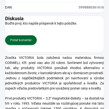
EAN
:
5998880361616
Diskusia
Buďte prvý, kto napíše príspevok k tejto položke.
Pridať komentár
Značka VICTORIA bola založená našou materskou firmou
CORWELL Kft. pred viac ako 20 rokmi. Sortiment bol vytvorený
tak, aby produkty VICTORIA ponúkali vhodnú alternatívu v
každodennom živote, v kancelárskom ale aj v domácom prostredí.
Jednou z najdôležitejších podmienok pri navrhovaní a výrobe
jednotlivých produktov VICTORIA je spoľahlivosť a kvalita. Za
úspech vďačia predovšetkým pre vyvážený pomer ceny a kvality.
Prvé produkty VICTORIA – 3,5" magnetické diskety – sa dostali na
trh v roku 1993. Vďaka neustále sa rozširujúcej ponuke má táto
značka v súčasnosti takmer 1500 výrobkov. K dispozícii sú