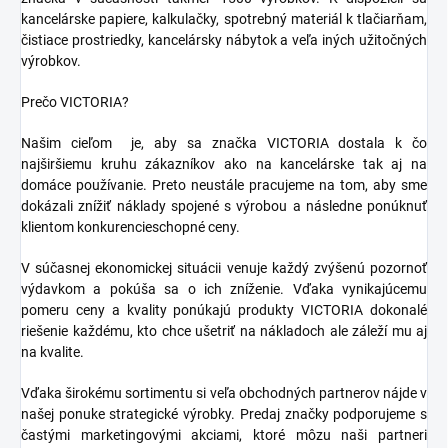
kancelárske papiere, kalkulačky, spotrebný materiál k tlačiarňam,
čistiace prostriedky, kancelársky nábytok a veľa iných užitočných
výrobkov.
Prečo VICTORIA?
Našim cieľom je, aby sa značka VICTORIA dostala k čo
najširšiemu kruhu zákazníkov ako na kancelárske tak aj na
domáce používanie. Preto neustále pracujeme na tom, aby sme
dokázali znížiť náklady spojené s výrobou a následne ponúknuť
klientom konkurencieschopné ceny.
V súčasnej ekonomickej situácii venuje každý zvýšenú pozornoť
výdavkom a pokúša sa o ich zníženie. Vďaka vynikajúcemu
pomeru ceny a kvality ponúkajú produkty VICTORIA dokonalé
riešenie každému, kto chce ušetriť na nákladoch ale záleží mu aj
na kvalite.
Vďaka širokému sortimentu si veľa obchodných partnerov nájde v
našej ponuke strategické výrobky. Predaj značky podporujeme s
častými marketingovými akciami, ktoré môzu naši partneri