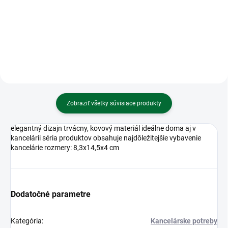
V13GA/LR44 1,5V (1ks)
Laminovacie fólie A4 lesklé 216 x
303 mm, 80 mic / bal. 100 ks
Zobraziť všetky súvisiace produkty
elegantný dizajn trvácny, kovový materiál ideálne doma aj v
kancelárii séria produktov obsahuje najdôležitejšie vybavenie
kancelárie rozmery: 8,3x14,5x4 cm
Dodatočné parametre
Kategória
:
Kancelárske potreby