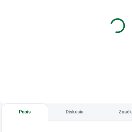
Balón
Sada na
F
narodeninový
Balónovů
číslo 4 maxi -
girlandu Biela
modrá
- 78 ks
€4,82
€17,40
Do košíka
Do košíka
F
1
Balón
Sada na Balónovů
narodeninový číslo
girlandu Biela - 78
4 maxi - modrá
ks
Popis
Diskusia
Značk