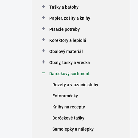
n
Tašky a batohy
e
l
Papier, zošity a knihy
Písacie potreby
Korektory a lepidlá
Obalový materiál
Obaly, tašky a vrecká
Darčekový sortiment
Rozety a viazacie stuhy
Fotorámčeky
Knihy na recepty
Darčekové tašky
Samolepky a nálepky