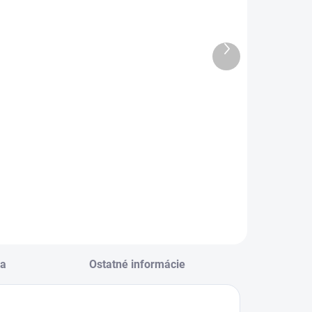
arba na tvár
Tortová
MFP 12ks set
sviečka 2D -
Mickey a
Ďalší
€10,34
Minnie Mouse
produkt
€4,01
Do košíka
Do košíka
arba na tvár MFP
2ks set
Tortová sviečka 2D
- Mickey a Minnie
Mouse
a
Ostatné informácie