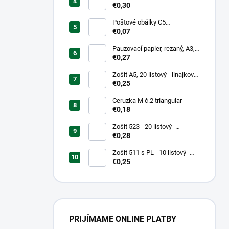
mm, hrubý/transparentný
€0,30
Poštové obálky C5
samolepiace
€0,07
Pauzovací papier, rezaný, A3,
XEROX
€0,27
Zošit A5, 20 listový - linajkový
523
€0,25
Ceruzka M č.2 triangular
€0,18
Zošit 523 - 20 listový -
linkovaný 12 mm - Country
€0,28
Landscape
Zošit 511 s PL - 10 listový -
linkovaný 20 mm s pomocnou
€0,25
linkou
PRIJÍMAME ONLINE PLATBY