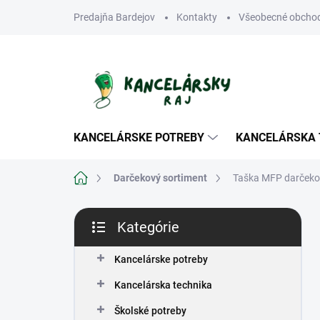
Prejsť
Predajňa Bardejov
Kontakty
Všeobecné obcho
na
obsah
KANCELÁRSKE POTREBY
KANCELÁRSKA 
Domov
Darčekový sortiment
Taška MFP darčeko
B
Kategórie
o
Preskočiť
č
kategórie
n
Kancelárske potreby
ý
Kancelárska technika
p
a
Školské potreby