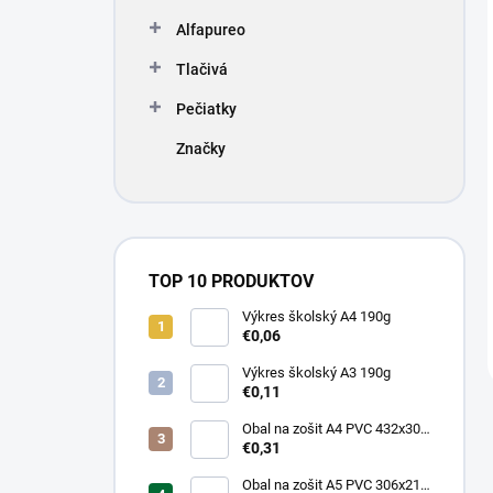
Alfapureo
Tlačivá
Pečiatky
Značky
TOP 10 PRODUKTOV
Výkres školský A4 190g
€0,06
Výkres školský A3 190g
€0,11
Obal na zošit A4 PVC 432x304
mm, hrubý/transparentný
€0,31
Obal na zošit A5 PVC 306x217