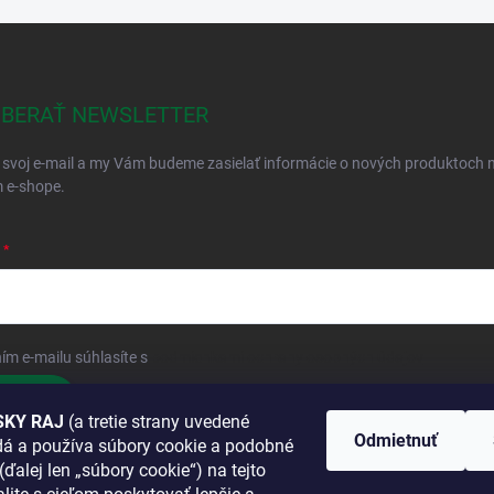
BERAŤ NEWSLETTER
 svoj e-mail a my Vám budeme zasielať informácie o nových produktoch 
 e-shope.
ím e-mailu súhlasíte s
podmienkami ochrany osobných údajov
hlásiť sa
KY RAJ
(a tretie strany uvedené
Odmietnuť
adá a používa súbory cookie a podobné
 SA K NÁM
(ďalej len „súbory cookie“) na tejto