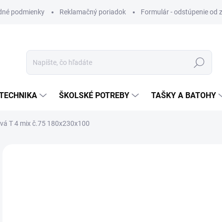
dné podmienky
Reklamačný poriadok
Formulár - odstúpenie od 
Hľadať
TECHNIKA
ŠKOLSKÉ POTREBY
TAŠKY A BATOHY
vá T 4 mix č.75 180x230x100
ZNAČKA:
MFP PAPIER
VIAC ZA MENEJ
€1
Jedn
SK
cena