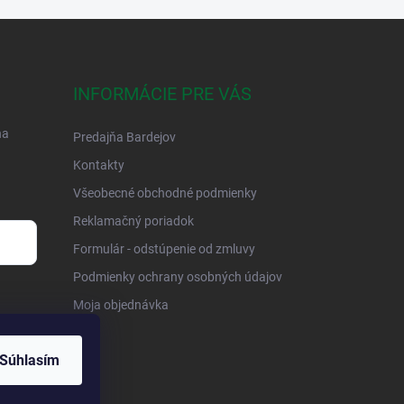
INFORMÁCIE PRE VÁS
na
Predajňa Bardejov
Kontakty
Všeobecné obchodné podmienky
Reklamačný poriadok
Formulár - odstúpenie od zmluvy
Podmienky ochrany osobných údajov
Moja objednávka
Súhlasím