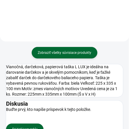
Tulips
Zobraziť všetky súvisiace produkty
Vianočná, darčeková, papierová taška L LUX je ideálna na
darovanie darčekov a je skvelým pomocníkom, keď je ťažké
zabaliť darček do darčekového baliaceho papiera. Taška je
vybavená pevnou rukoväťou. Farba: biela Veľkosť: 225 x 335 x
100 mm Motív: zmes vianočných motívov Uvedená cena je za 1
ks. Rozmer: 225mm x 335mm x 100mm (Š x V x H)
Diskusia
Buďte prvý, kto napíše príspevok k tejto položke.