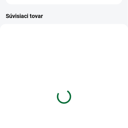
Súvisiaci tovar
VIAC ZA MENEJ
VIAC ZA MENEJ
SKLADOM
SKLADOM
(1 KS)
(1 KS)
Sviečka tortová MFP č. 6
Obrúsky TaT 33x33cm
dúhová
Lovely Tulips
€0,58
€1,45
Do košíka
Do košíka
Sviečka tortová MFP č. 6 dúhová
Obrúsky TaT 33x33cm Lovely