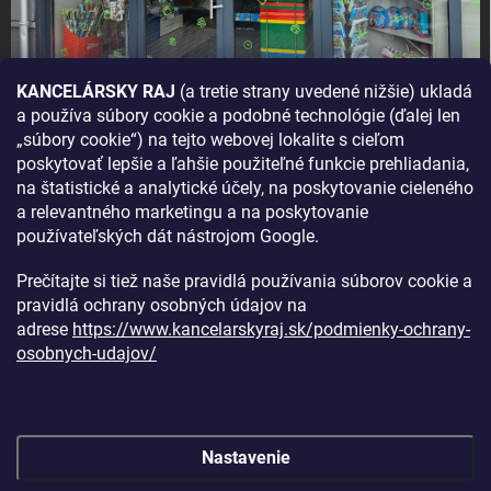
KANCELÁRSKY RAJ
(a tretie strany uvedené nižšie) ukladá
a používa súbory cookie a podobné technológie (ďalej len
AKO SA K NÁM DOSTANETE?
„súbory cookie“) na tejto webovej lokalite s cieľom
poskytovať lepšie a ľahšie použiteľné funkcie prehliadania,
na štatistické a analytické účely, na poskytovanie cieleného
a relevantného marketingu a na poskytovanie
používateľských dát nástrojom Google.
Prečítajte si tiež naše pravidlá používania súborov cookie a
pravidlá ochrany osobných údajov na
adrese
https://www.kancelarskyraj.sk/podmienky-ochrany-
osobnych-udajov/
Nastavenie