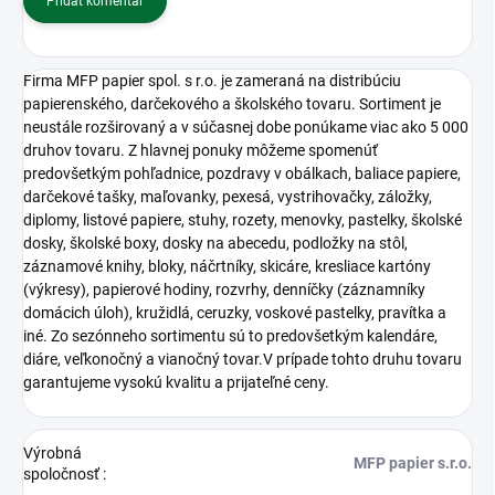
Pridať komentár
Firma MFP papier spol. s r.o. je zameraná na distribúciu
papierenského, darčekového a školského tovaru. Sortiment je
neustále rozširovaný a v súčasnej dobe ponúkame viac ako 5 000
druhov tovaru. Z hlavnej ponuky môžeme spomenúť
predovšetkým pohľadnice, pozdravy v obálkach, baliace papiere,
darčekové tašky, maľovanky, pexesá, vystrihovačky, záložky,
diplomy, listové papiere, stuhy, rozety, menovky, pastelky, školské
dosky, školské boxy, dosky na abecedu, podložky na stôl,
záznamové knihy, bloky, náčrtníky, skicáre, kresliace kartóny
(výkresy), papierové hodiny, rozvrhy, denníčky (záznamníky
domácich úloh), kružidlá, ceruzky, voskové pastelky, pravítka a
iné. Zo sezónneho sortimentu sú to predovšetkým kalendáre,
diáre, veľkonočný a vianočný tovar.V prípade tohto druhu tovaru
garantujeme vysokú kvalitu a prijateľné ceny.
Výrobná
MFP papier s.r.o.
spoločnosť
: