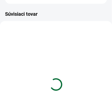
Súvisiaci tovar
VIAC ZA MENEJ
VIAC ZA MENEJ
SKLADOM
SKLADOM
(1 KS)
(>5 KS)
Narodeninová sviečka 1
Balónik M balenie 12ks
- pastel animals modrá
štandard 26cm modrý
€2,37
€2,12
Do košíka
Do košíka
Narodeninová sviečka 1 - pastel
Balónik M balenie 12ks štandard