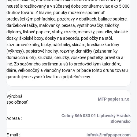
neustále rozširovaný a v súčasnej dobe ponúkame viac ako 5 000
druhov tovaru. Z hlavnej ponuky môžeme spomenúť
predovšetkým pohľadnice, pozdravy v obálkach, baliace papiere,
darčekové tašky, maľovanky, pexesá, vystrihovačky, záložky,
diplomy, listové papiere, stuhy, rozety, menovky, pastelky, školské
dosky, školské boxy, dosky na abecedu, podložky na stôl,
záznamové knihy, bloky, náčrtníky, skicáre, kresliace kartóny
(výkresy), papierové hodiny, rozvrhy, denníčky (záznamníky
domácich úloh), kružidlá, ceruzky, voskové pastelky, pravítka a
iné. Zo sezónneho sortimentu sú to predovšetkým kalendáre,
diáre, veľkonočný a vianočný tovar.V prípade tohto druhu tovaru
garantujeme vysokú kvalitu a prijateľné ceny.
Výrobná
MFP papier s.r.o.
spoločnosť
:
Celiny 866 033 01 Liptovský Hrádok
Adresa
:
Slovensko
E-mail
:
infosk@mfppaper.com