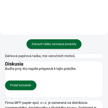
animals modrá
26cm modrý
Zobraziť všetky súvisiace produkty
Dárková papírová taška, mix vánočních motivů.
Diskusia
Buďte prvý, kto napíše príspevok k tejto položke.
Pridať komentár
Firma MFP papier spol. s r.o. je zameraná na distribúciu
papierenského, darčekového a školského tovaru. Sortiment je