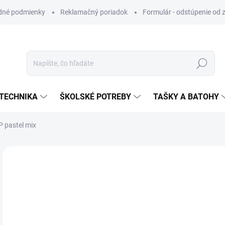
dné podmienky
Reklamačný poriadok
Formulár - odstúpenie od 
Hľadať
TECHNIKA
ŠKOLSKÉ POTREBY
TAŠKY A BATOHY
P pastel mix
VIAC ZA MENEJ
€0
Jedn
SK
cena
MÔŽ
DO: