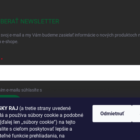
BERAŤ NEWSLETTER
 svoj e-mail a my Vám budeme zasielať informácie o nových produktoch 
 e-shope.
ím e-mailu súhlasíte s
podmienkami ochrany osobných údajov
hlásiť sa
KY RAJ
(a tretie strany uvedené
Odmietnuť
adá a používa súbory cookie a podobné
 SA K NÁM
(ďalej len „súbory cookie“) na tejto
lite s cieľom poskytovať lepšie a
TANETE?
teľné funkcie prehliadania, na