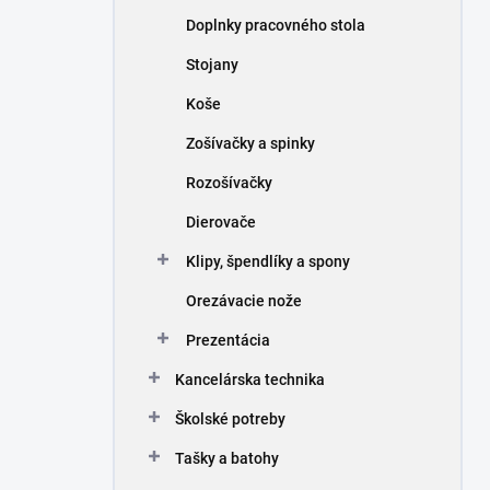
n
Doplnky pracovného stola
e
l
Stojany
Koše
Zošívačky a spinky
Rozošívačky
Dierovače
Klipy, špendlíky a spony
Orezávacie nože
Prezentácia
Kancelárska technika
Školské potreby
Tašky a batohy