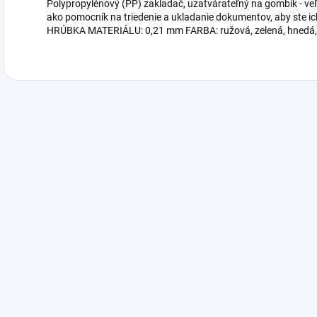
Polypropylénový (PP) zakladač, uzatvárateľný na gombík - veľ
ako pomocník na triedenie a ukladanie dokumentov, aby ste 
HRÚBKA MATERIÁLU: 0,21 mm FARBA: ružová, zelená, hnedá, fi