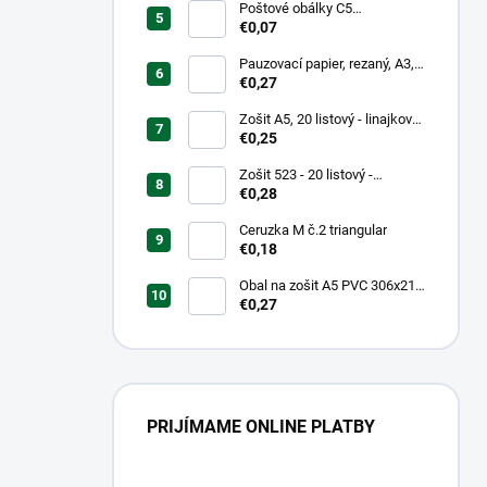
Poštové obálky C5
samolepiace
€0,07
Pauzovací papier, rezaný, A3,
XEROX
€0,27
Zošit A5, 20 listový - linajkový
523
€0,25
Zošit 523 - 20 listový -
linkovaný 12 mm - Country
€0,28
Landscape
Ceruzka M č.2 triangular
€0,18
Obal na zošit A5 PVC 306x217
mm Neon Color -
€0,27
transparentný/ružov
PRIJÍMAME ONLINE PLATBY