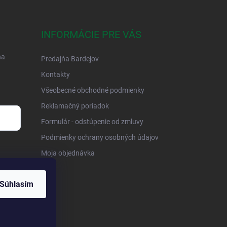
INFORMÁCIE PRE VÁS
na
Predajňa Bardejov
Kontakty
Všeobecné obchodné podmienky
Reklamačný poriadok
Formulár - odstúpenie od zmluvy
Podmienky ochrany osobných údajov
Moja objednávka
Súhlasím