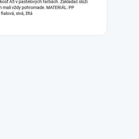
kosť A5 v pastelových farbách. Zakladač slúži
ich mali vždy pohromade. MATERIÁL: PP
alová, sivá, žltá