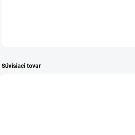
Zlo
DETA
Súvisiaci tovar
VIAC ZA MENEJ
VIAC ZA MENEJ
VIA
155.00
612.00
SKLADOM
SKLADOM
(>5 KS)
(1 KS)
Hrebene
Kalkulačka
K