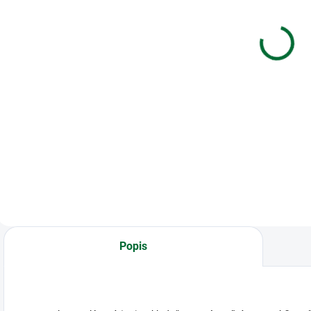
plastové 32
vedecká
mm modré
SHARP SH-
EL501TVL
m
€0,10
€11,91
s
Do košíka
Do košíka
Hrebene plastové
Vedecká kalkulačka
K
pre 246–280
M
listov/80 g papiera
1
s
Popis