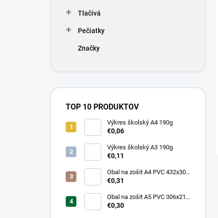
Tlačivá
Pečiatky
Značky
TOP 10 PRODUKTOV
Výkres školský A4 190g
€0,06
Výkres školský A3 190g
€0,11
Obal na zošit A4 PVC 432x304
mm, hrubý/transparentný
€0,31
Obal na zošit A5 PVC 306x217
mm, hrubý/transparentný
€0,30