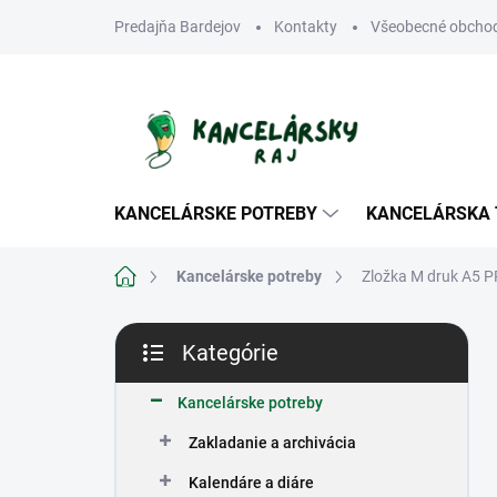
Prejsť
Predajňa Bardejov
Kontakty
Všeobecné obcho
na
obsah
KANCELÁRSKE POTREBY
KANCELÁRSKA 
Domov
Kancelárske potreby
Zložka M druk A5 P
B
Kategórie
o
Preskočiť
č
kategórie
n
Kancelárske potreby
ý
Zakladanie a archivácia
p
a
Kalendáre a diáre