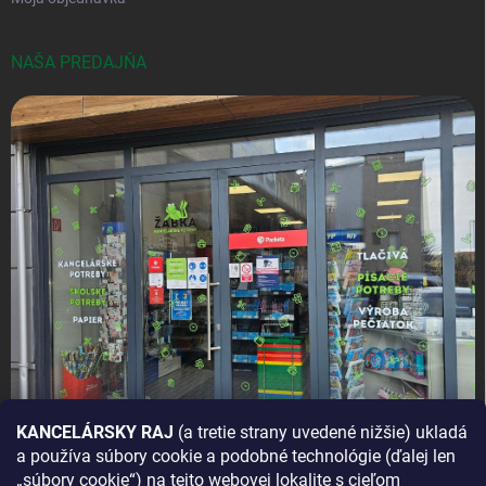
NAŠA PREDAJŇA
KANCELÁRSKY RAJ
(a tretie strany uvedené nižšie) ukladá
a používa súbory cookie a podobné technológie (ďalej len
AKO SA K NÁM DOSTANETE?
„súbory cookie“) na tejto webovej lokalite s cieľom