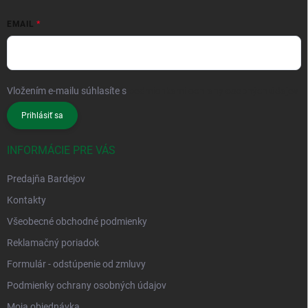
EMAIL
Vložením e-mailu súhlasíte s
podmienkami ochrany osobných údajov
Prihlásiť sa
INFORMÁCIE PRE VÁS
Predajňa Bardejov
Kontakty
Všeobecné obchodné podmienky
Reklamačný poriadok
Formulár - odstúpenie od zmluvy
Podmienky ochrany osobných údajov
Moja objednávka