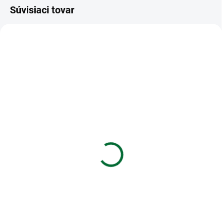
Súvisiaci tovar
VIAC ZA MENEJ
VIAC ZA MENEJ
SKLADOM
SKLADOM
(>5 KS)
(>5 KS)
Kalkulačka MILAN
CR2025 Energizer lithium
vrecková 8-miestna
gombikova 3V (1ks)
Touch
€1,33
€6,08
Do košíka
Do košíka
CR2025 Energizer lithium
gombikova 3V (1ks)
Kalkulačka MILAN vrecková 8-
miestna Touch