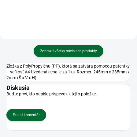
Zobraziť všetky súvisiace produkty
Zložka z PolyPropylénu (PP), ktorá sa zatvára pomocou patentky.
– veľkosť A4 Uvedená cena je za 1ks. Rozmer: 245mm x 235mm x
2mm (Š x V x H)
Diskusia
Buďte prvý, kto napíše príspevok k tejto položke.
Pridať komentár