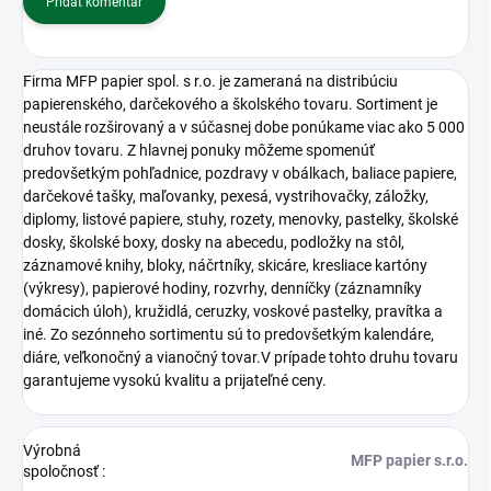
Pridať komentár
Firma MFP papier spol. s r.o. je zameraná na distribúciu
papierenského, darčekového a školského tovaru. Sortiment je
neustále rozširovaný a v súčasnej dobe ponúkame viac ako 5 000
druhov tovaru. Z hlavnej ponuky môžeme spomenúť
predovšetkým pohľadnice, pozdravy v obálkach, baliace papiere,
darčekové tašky, maľovanky, pexesá, vystrihovačky, záložky,
diplomy, listové papiere, stuhy, rozety, menovky, pastelky, školské
dosky, školské boxy, dosky na abecedu, podložky na stôl,
záznamové knihy, bloky, náčrtníky, skicáre, kresliace kartóny
(výkresy), papierové hodiny, rozvrhy, denníčky (záznamníky
domácich úloh), kružidlá, ceruzky, voskové pastelky, pravítka a
iné. Zo sezónneho sortimentu sú to predovšetkým kalendáre,
diáre, veľkonočný a vianočný tovar.V prípade tohto druhu tovaru
garantujeme vysokú kvalitu a prijateľné ceny.
Výrobná
MFP papier s.r.o.
spoločnosť
: