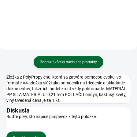
Batéria Energizer mikrotužková
Kalkulačka MILAN M240 White -
Alkaline Power AAA-LR03/4 ks
vedecká 10+2 miestna
Zobraziť všetky súvisiace produkty
Zložka z PolyPropylénu, ktorá sa zatvára pomocou cvoku, vo
formáte A4. zložka slúži ako pomocník na triedenie a ukladanie
dokumentov, takže ich budete mať vždy pohromade. MATERIÁL:
PP SILA MATERIÁLU: 0,21 mm POTLAČ: Londýn, kaktusy, kvety,
vlny Uvedená cena je za 1 ks.
Diskusia
Buďte prvý, kto napíše príspevok k tejto položke.