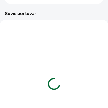
Súvisiaci tovar
VIAC ZA MENEJ
VIAC ZA MENEJ
SKLADOM
SKLADOM
(>5 KS)
(1 KS)
Batéria Energizer
Kalkulačka MILAN M240
mikrotužková Alkaline
White - vedecká 10+2
Power AAA-LR03/4 ks
miestna
€2,80
€21,03
Do košíka
Do košíka