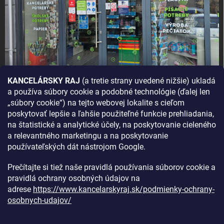
KANCELÁRSKY RAJ
(a tretie strany uvedené nižšie) ukladá
a používa súbory cookie a podobné technológie (ďalej len
AKO SA K NÁM DOSTANETE?
„súbory cookie“) na tejto webovej lokalite s cieľom
poskytovať lepšie a ľahšie použiteľné funkcie prehliadania,
na štatistické a analytické účely, na poskytovanie cieleného
a relevantného marketingu a na poskytovanie
používateľských dát nástrojom Google.
Prečítajte si tiež naše pravidlá používania súborov cookie a
pravidlá ochrany osobných údajov na
adrese
https://www.kancelarskyraj.sk/podmienky-ochrany-
osobnych-udajov/