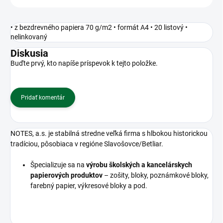
• z bezdrevného papiera 70 g/m2 • formát A4 • 20 listový •
nelinkovaný
Diskusia
Buďte prvý, kto napíše príspevok k tejto položke.
Pridať komentár
NOTES, a.s. je stabilná stredne veľká firma s hlbokou historickou
tradíciou, pôsobiaca v regióne Slavošovce/Betliar.
Špecializuje sa na
výrobu školských a kancelárskych
papierových produktov
– zošity, bloky, poznámkové bloky,
farebný papier, výkresové bloky a pod.