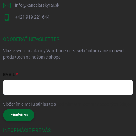
info
@
kancelarskyraj.sk
+421 919 221 644
ODOBERAŤ NEWSLETTER
Vložte svoj e-mail a my Vám budeme zasielať informácie o nových
produktoch na našom e-shope.
EMAIL
Vložením e-mailu súhlasíte s
podmienkami ochrany osobných údajov
Prihlásiť sa
INFORMÁCIE PRE VÁS