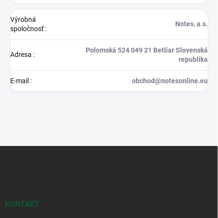
Výrobná
Notes, a.s.
spoločnosť
:
Polomská 524 049 21 Betliar Slovenská
Adresa
:
republika
E-mail
:
obchod@notesonline.eu
Z
á
p
ä
t
i
KONTAKT
e