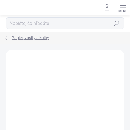
Prejsť
na
obsah
Hľadať
Papier, zošity a knihy
ZNAČKA:
NOTES
VIAC ZA MENEJ