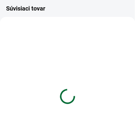
Súvisiaci tovar
VIAC ZA MENEJ
VIAC ZA MENEJ
SKLADOM
SKLADOM
(>5 KS)
(>5 KS)
Blok na maľovanie a
Náčrtník A3 20 listov 90
skicovanie Sketch - A3
g
PREMIUM 20 listový
€2,04
€3,44
Do košíka
Do košíka
Náčrtník A3 20 listov 90 g
Blok na maľovanie a skicovanie
Sketch - A3 PREMIUM 20 listový,