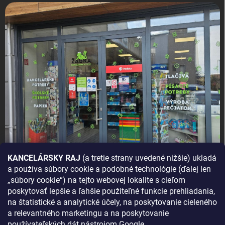
KANCELÁRSKY RAJ
(a tretie strany uvedené nižšie) ukladá
a používa súbory cookie a podobné technológie (ďalej len
AKO SA K NÁM DOSTANETE?
„súbory cookie“) na tejto webovej lokalite s cieľom
poskytovať lepšie a ľahšie použiteľné funkcie prehliadania,
na štatistické a analytické účely, na poskytovanie cieleného
a relevantného marketingu a na poskytovanie
používateľských dát nástrojom Google.