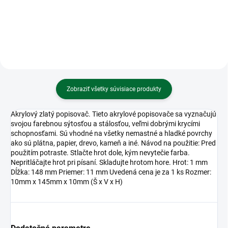
110g/m2
Zobraziť všetky súvisiace produkty
Akrylový zlatý popisovač. Tieto akrylové popisovače sa vyznačujú
svojou farebnou sýtosťou a stálosťou, veľmi dobrými krycími
schopnosťami. Sú vhodné na všetky nemastné a hladké povrchy
ako sú plátna, papier, drevo, kameň a iné. Návod na použitie: Pred
použitím potraste. Stlačte hrot dole, kým nevytečie farba.
Nepritláčajte hrot pri písaní. Skladujte hrotom hore. Hrot: 1 mm
Dĺžka: 148 mm Priemer: 11 mm Uvedená cena je za 1 ks Rozmer:
10mm x 145mm x 10mm (Š x V x H)