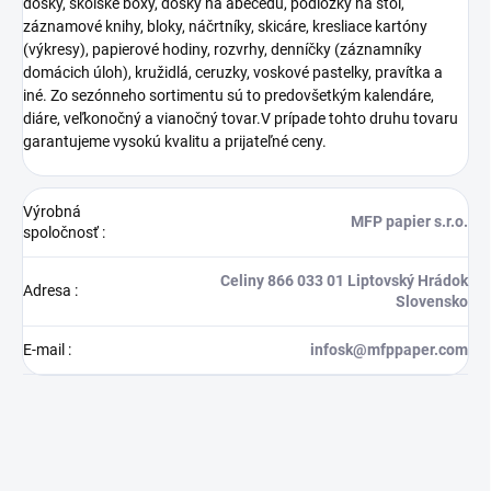
dosky, školské boxy, dosky na abecedu, podložky na stôl,
záznamové knihy, bloky, náčrtníky, skicáre, kresliace kartóny
(výkresy), papierové hodiny, rozvrhy, denníčky (záznamníky
domácich úloh), kružidlá, ceruzky, voskové pastelky, pravítka a
iné. Zo sezónneho sortimentu sú to predovšetkým kalendáre,
diáre, veľkonočný a vianočný tovar.V prípade tohto druhu tovaru
garantujeme vysokú kvalitu a prijateľné ceny.
Výrobná
MFP papier s.r.o.
spoločnosť
:
Celiny 866 033 01 Liptovský Hrádok
Adresa
:
Slovensko
E-mail
:
infosk@mfppaper.com