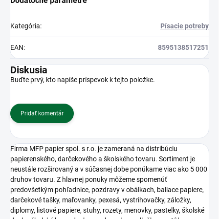
Dodatočné parametre
Kategória
:
Písacie potreby
EAN
:
8595138517251
Diskusia
Buďte prvý, kto napíše príspevok k tejto položke.
Pridať komentár
Firma MFP papier spol. s r.o. je zameraná na distribúciu
papierenského, darčekového a školského tovaru. Sortiment je
neustále rozširovaný a v súčasnej dobe ponúkame viac ako 5 000
druhov tovaru. Z hlavnej ponuky môžeme spomenúť
predovšetkým pohľadnice, pozdravy v obálkach, baliace papiere,
darčekové tašky, maľovanky, pexesá, vystrihovačky, záložky,
diplomy, listové papiere, stuhy, rozety, menovky, pastelky, školské