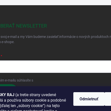
BERAŤ NEWSLETTER
 svoj e-mail a my Vám budeme zasielať informácie o nových produktoch 
 e-shope.
ím e-mailu súhlasíte s
podmienkami ochrany osobných údajov
hlásiť sa
KY RAJ
(a tretie strany uvedené
Odmietnuť
adá a používa súbory cookie a podobné
 SA K NÁM
(ďalej len „súbory cookie“) na tejto