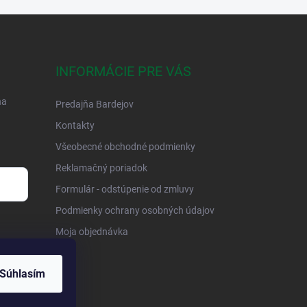
INFORMÁCIE PRE VÁS
na
Predajňa Bardejov
Kontakty
Všeobecné obchodné podmienky
Reklamačný poriadok
Formulár - odstúpenie od zmluvy
Podmienky ochrany osobných údajov
Moja objednávka
Súhlasím