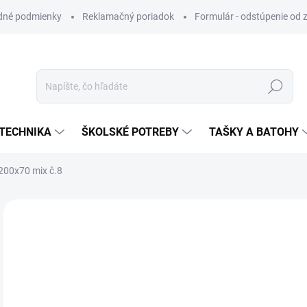
dné podmienky
Reklamačný poriadok
Formulár - odstúpenie od 
Hľadať
TECHNIKA
ŠKOLSKÉ POTREBY
TAŠKY A BATOHY
 200x70 mix č.8
ZNAČKA:
MFP PAPIER
VIAC ZA MENEJ
€1
Jedn
SK
cena