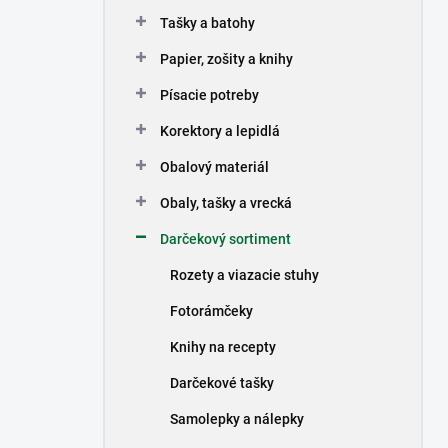
n
Tašky a batohy
e
l
Papier, zošity a knihy
Písacie potreby
Korektory a lepidlá
Obalový materiál
Obaly, tašky a vrecká
Darčekový sortiment
Rozety a viazacie stuhy
Fotorámčeky
Knihy na recepty
Darčekové tašky
Samolepky a nálepky