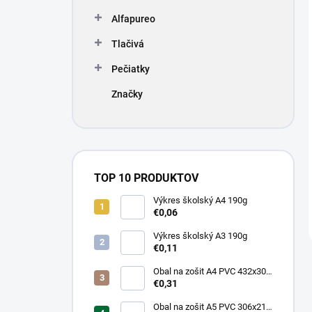
Alfapureo
Tlačivá
Pečiatky
Značky
TOP 10 PRODUKTOV
Výkres školský A4 190g
€0,06
Výkres školský A3 190g
€0,11
Obal na zošit A4 PVC 432x304
mm, hrubý/transparentný
€0,31
Obal na zošit A5 PVC 306x217