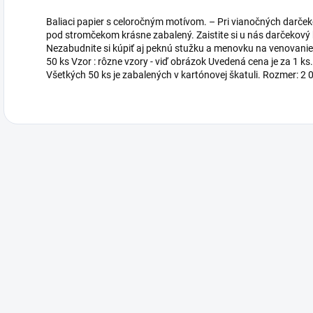
Baliaci papier s celoročným motívom. – Pri vianočných darčekoc
pod stromčekom krásne zabalený. Zaistite si u nás darčekový 
Nezabudnite si kúpiť aj peknú stužku a menovku na venovanie.
50 ks Vzor : rôzne vzory - viď obrázok Uvedená cena je za 1 
Všetkých 50 ks je zabalených v kartónovej škatuli. Rozmer: 