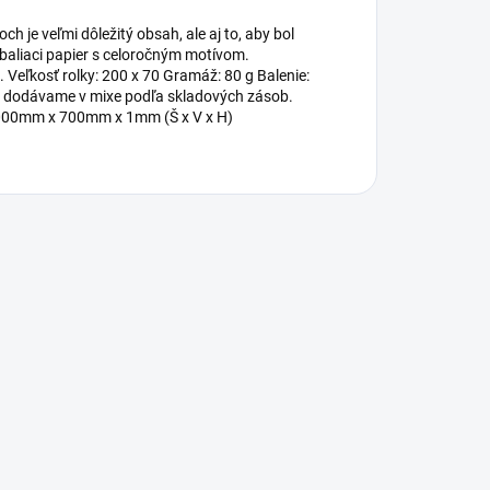
h je veľmi dôležitý obsah, ale aj to, aby bol
baliaci papier s celoročným motívom.
 Veľkosť rolky: 200 x 70 Gramáž: 80 g Balenie:
ks. dodávame v mixe podľa skladových zásob.
2 000mm x 700mm x 1mm (Š x V x H)