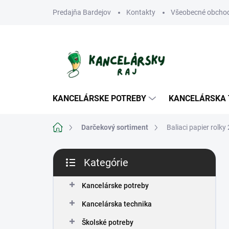
Prejsť
Predajňa Bardejov
Kontakty
Všeobecné obcho
na
obsah
KANCELÁRSKE POTREBY
KANCELÁRSKA 
Domov
Darčekový sortiment
Baliaci papier rolky
B
Kategórie
o
Preskočiť
č
kategórie
n
Kancelárske potreby
ý
Kancelárska technika
p
a
Školské potreby