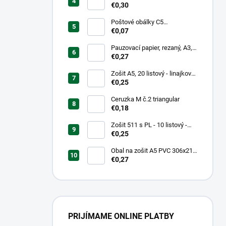
mm, hrubý/transparentný
€0,30
Poštové obálky C5
samolepiace
€0,07
Pauzovací papier, rezaný, A3,
XEROX
€0,27
Zošit A5, 20 listový - linajkový
523
€0,25
Ceruzka M č.2 triangular
€0,18
Zošit 511 s PL - 10 listový -
linkovaný 20 mm s pomocnou
€0,25
linkou
Obal na zošit A5 PVC 306x217
mm Neon Color -
€0,27
transparentný/ružov
PRIJÍMAME ONLINE PLATBY