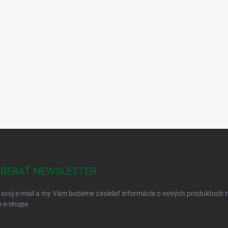
BERAŤ NEWSLETTER
 svoj e-mail a my Vám budeme zasielať informácie o nových produktoch 
 e-shope.