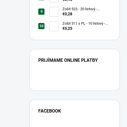
Zošit 523 - 20 listový -
linkovaný 12 mm - Country
€0,28
Landscape
Zošit 511 s PL - 10 listový -
linkovaný 20 mm s pomocnou
€0,25
linkou
PRIJÍMAME ONLINE PLATBY
FACEBOOK