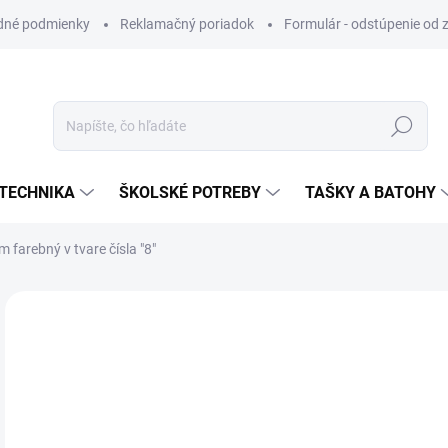
dné podmienky
Reklamačný poriadok
Formulár - odstúpenie od 
Hľadať
TECHNIKA
ŠKOLSKÉ POTREBY
TAŠKY A BATOHY
farebný v tvare čísla "8"
VIAC ZA MENEJ
€5
Jedn
SK
cena
MÔŽ
DO: