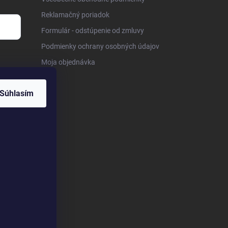
Reklamačný poriadok
Formulár - odstúpenie od zmluvy
Podmienky ochrany osobných údajov
Moja objednávka
Súhlasím