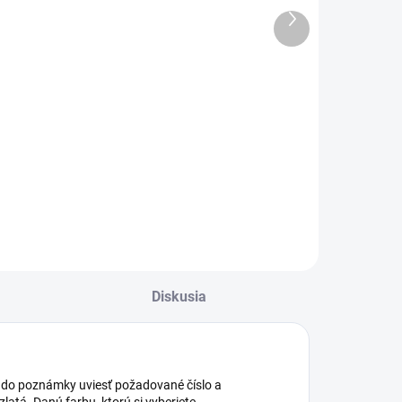
svadobné
70.narodeninám
Ďalší
produkt
€1,55
€1,55
Do košíka
Do košíka
lahoželanie
Blahoželanie k
vadobné
70.narodeninám
Diskusia
ba do poznámky uviesť požadované číslo a