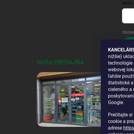
EMAIL
Vložen
Pri
KANCELÁRS
nižšie) ukl
NAŠA PREDAJŇA
AKO
technológie 
webovej loka
DOS
ľahšie použi
štatistické 
cieleného a
poskytovani
Google.
Prečítajte s
cookie a pr
adrese
http