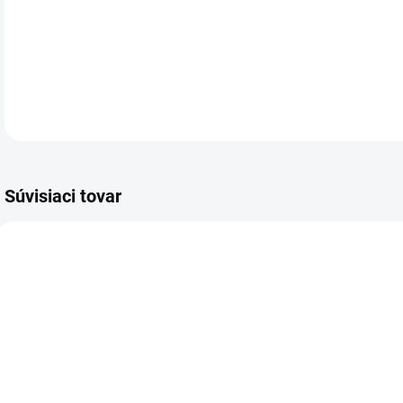
Baló
DETA
Súvisiaci tovar
VIAC ZA MENEJ
VIAC ZA MENEJ
VIA
9014.00
9026.00
SKLADOM
SKLADOM
(4 KS)
(5 KS)
Blahoželanie
Kondolencia,
B