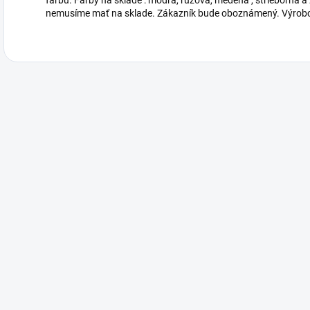
farbu. Farby na sklade : modrá, ružová, medená , strieborná a z
nemusíme mať na sklade. Zákazník bude oboznámený. Výrob