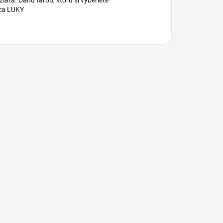
latá. Danú farbu, ktorú si vyberiete
ca LUKY