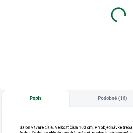
ku krstu
Úprimná
sústrasť
€1,55
€1,55
Do košíka
Do košíka
Blahoželanie ku
B
krstu
s
Kondolencia,
Úprimná sústrasť
Popis
Podobné (16)
Balón v tvare čísla. Veľkosť čísla 100 cm. Pri objednávke tre