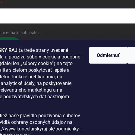
ím e-mailu súhlasíte s
podmienkami ochrany osobných údajov
hlásiť sa
KY RAJ
(a tretie strany uvedené
Odmietnuť
adá a používa súbory cookie a podobné
 SA K NÁM
(ďalej len „súbory cookie“) na tejto
lite s cieľom poskytovať lepšie a
TANETE?
teľné funkcie prehliadania, na
a analytické účely, na poskytovanie
 relevantného marketingu a na
e používateľských dát nástrojom
i tiež naše pravidlá používania súborov
avidlá ochrany osobných údajov na
s://www.kancelarskyraj.sk/podmienky-