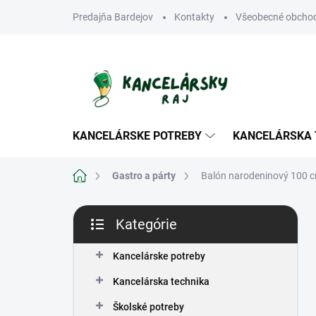
Prejsť
Predajňa Bardejov
Kontakty
Všeobecné obcho
na
obsah
KANCELÁRSKE POTREBY
KANCELÁRSKA 
Domov
Gastro a párty
Balón narodeninový 100 cm 
B
Kategórie
o
Preskočiť
č
kategórie
n
Kancelárske potreby
ý
Kancelárska technika
p
a
Školské potreby