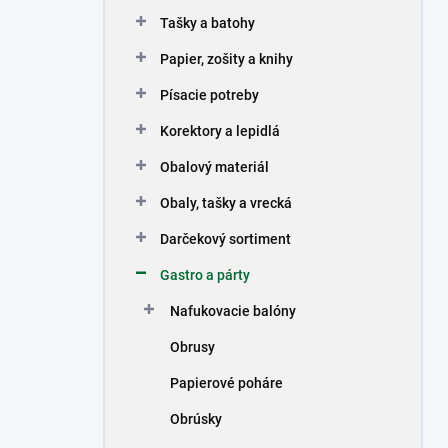
n
Tašky a batohy
e
l
Papier, zošity a knihy
Písacie potreby
Korektory a lepidlá
Obalový materiál
Obaly, tašky a vrecká
Darčekový sortiment
Gastro a párty
Nafukovacie balóny
Obrusy
Papierové poháre
Obrúsky