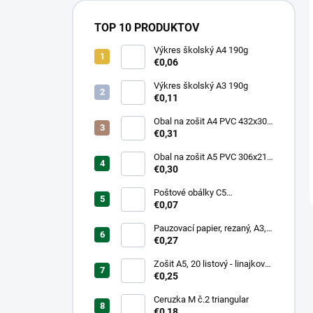
TOP 10 PRODUKTOV
Výkres školský A4 190g
€0,06
Výkres školský A3 190g
€0,11
Obal na zošit A4 PVC 432x304
mm, hrubý/transparentný
€0,31
Obal na zošit A5 PVC 306x217
mm, hrubý/transparentný
€0,30
Poštové obálky C5
samolepiace
€0,07
Pauzovací papier, rezaný, A3,
XEROX
€0,27
Zošit A5, 20 listový - linajkový
523
€0,25
Ceruzka M č.2 triangular
€0,18