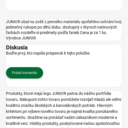
OPÝTAŤ SA
STRÁŽIŤ
JUNIOR obal na zošit z pevného materiálu spoľahlivo ochráni tvoj
jedinečný rukopis po dlhú dobu. dostupný v štyroch neónových
farbách rozdeľte si predmety podľa farieb Cena je za 1 ks.
Výrobca JUNIOR
Diskusia
Buďte prvý, kto napíše príspevok k tejto položke.
Pridať komentár
Produkty, ktoré majú logo JUNIOR patria do nášho portfólia
tovaru. Nákupom tohto tovaru pomôžete rozvíjať mladú ale veľmi
kvalitnú značku školských a kancelárskych potrieb. Hlavným
kritériom pri výbere nového tovaru je najmä kvalita ponúkaného
sortimentu. Snažíme sa prinášať našim zákazníkom moderné a
kvalitné veci. Všetky produkty, poskytované našou spoločnosťou