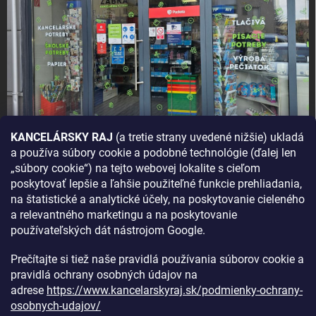
KANCELÁRSKY RAJ
(a tretie strany uvedené nižšie) ukladá
a používa súbory cookie a podobné technológie (ďalej len
AKO SA K NÁM DOSTANETE?
„súbory cookie“) na tejto webovej lokalite s cieľom
poskytovať lepšie a ľahšie použiteľné funkcie prehliadania,
na štatistické a analytické účely, na poskytovanie cieleného
a relevantného marketingu a na poskytovanie
používateľských dát nástrojom Google.
Prečítajte si tiež naše pravidlá používania súborov cookie a
pravidlá ochrany osobných údajov na
adrese
https://www.kancelarskyraj.sk/podmienky-ochrany-
osobnych-udajov/