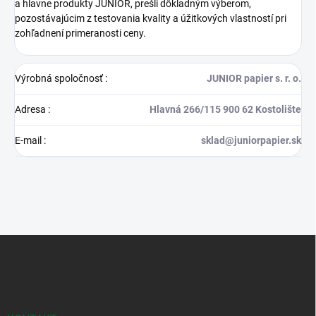
a hlavne produkty JUNIOR, prešli dôkladným výberom,
pozostávajúcim z testovania kvality a úžitkových vlastností pri
zohľadnení primeranosti ceny.
Výrobná spoločnosť
:
JUNIOR papier s. r. o.
Adresa
:
Hlavná 266/115 900 62 Kostolište
E-mail
:
sklad@juniorpapier.sk
Z
á
p
ä
t