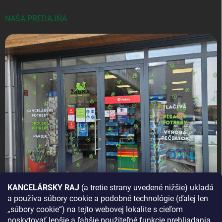
NAŠA PREDAJŇA
KANCELÁRSKY RAJ
(a tretie strany uvedené nižšie) ukladá
a používa súbory cookie a podobné technológie (ďalej len
AKO SA K NÁM DOSTANETE?
„súbory cookie“) na tejto webovej lokalite s cieľom
poskytovať lepšie a ľahšie použiteľné funkcie prehliadania,