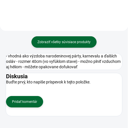
Zobraziť všetky súvisiace produkty
- vhodná ako výzdoba narodeninovej párty, karnevalu a ďalších
osláv - rozmer 40cm (vo vyfúklom stave) - možno plniť vzduchom
aj héliom - môžete opakovane dofukovať
Diskusia
Buďte prvý, kto napíše príspevok k tejto položke.
Pridať komentár