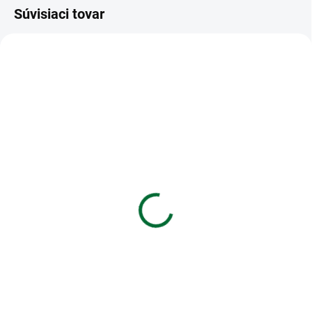
Súvisiaci tovar
VIAC ZA MENEJ
VIAC ZA MENEJ
SKLADOM
SKLADOM
(3 KS)
(4 KS)
Blahoželanie k
Obálka s kartičkou
narodeninám 40
€1,85
€1,55
Do košíka
Do košíka
Obálka s kartičkou
Blahoželanie k narodeninám 40