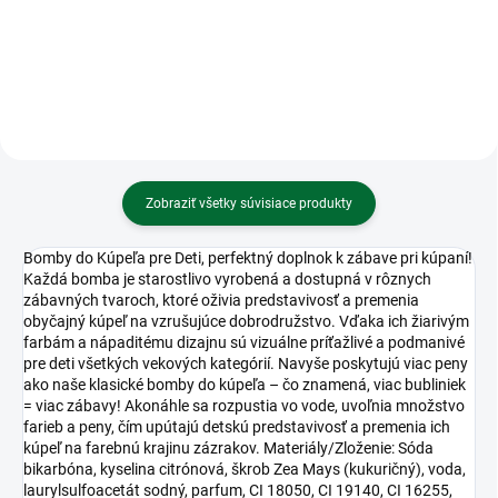
Baran
Ruža
Zobraziť všetky súvisiace produkty
Bomby do Kúpeľa pre Deti, perfektný doplnok k zábave pri kúpaní!
Každá bomba je starostlivo vyrobená a dostupná v rôznych
zábavných tvaroch, ktoré oživia predstavivosť a premenia
obyčajný kúpeľ na vzrušujúce dobrodružstvo. Vďaka ich žiarivým
farbám a nápaditému dizajnu sú vizuálne príťažlivé a podmanivé
pre deti všetkých vekových kategórií. Navyše poskytujú viac peny
ako naše klasické bomby do kúpeľa – čo znamená, viac bubliniek
= viac zábavy! Akonáhle sa rozpustia vo vode, uvoľnia množstvo
farieb a peny, čím upútajú detskú predstavivosť a premenia ich
kúpeľ na farebnú krajinu zázrakov. Materiály/Zloženie: Sóda
bikarbóna, kyselina citrónová, škrob Zea Mays (kukuričný), voda,
laurylsulfoacetát sodný, parfum, CI 18050, CI 19140, CI 16255,