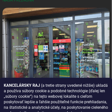
NAŠA PREDAJŇA
KANCELÁRSKY RAJ
(a tretie strany uvedené nižšie) ukladá
a používa súbory cookie a podobné technológie (ďalej len
AKO SA K NÁM DOSTANETE?
„súbory cookie“) na tejto webovej lokalite s cieľom
poskytovať lepšie a ľahšie použiteľné funkcie prehliadania,
na štatistické a analytické účely, na poskytovanie cieleného