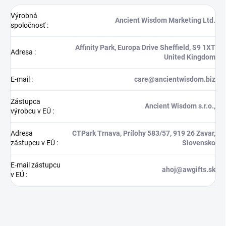
Výrobná
Ancient Wisdom Marketing Ltd.
spoločnosť
:
Affinity Park, Europa Drive Sheffield, S9 1XT
Adresa
:
United Kingdom
E-mail
:
care@ancientwisdom.biz
Zástupca
Ancient Wisdom s.r.o.,
výrobcu v EÚ
:
Adresa
CTPark Trnava, Prílohy 583/57, 919 26 Zavar,
zástupcu v EÚ
:
Slovensko
E-mail zástupcu
ahoj@awgifts.sk
v EÚ
: