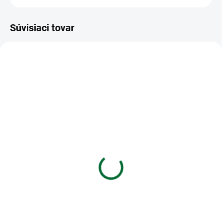
Súvisiaci tovar
VIAC ZA MENEJ
VIAC ZA MENEJ
SKLADOM
SKLADOM
(1 KS)
(>5 KS)
Sviečka Znamenie
Banjara Tribal Tyčinky -
zverokruhu - Baran
Divoká Ruža
€4,43
€2,46
Do košíka
Do košíka
Sviečka Znamenie zverokruhu -
Banjara Tribal Tyčinky - Divoká