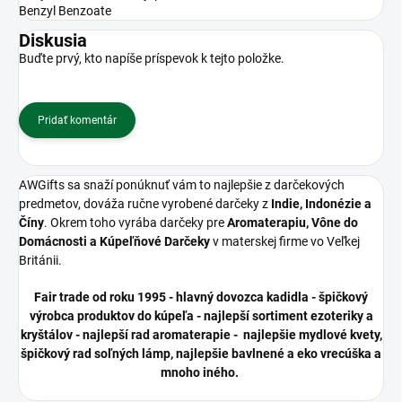
Benzyl Benzoate
Diskusia
Buďte prvý, kto napíše príspevok k tejto položke.
Pridať komentár
AWGifts sa snaží ponúknuť vám to najlepšie z darčekových
predmetov, dováža ručne vyrobené darčeky z
Indie, Indonézie a
Číny
. Okrem toho vyrába darčeky pre
Aromaterapiu, Vône do
Domácnosti a Kúpeľňové Darčeky
v materskej firme vo Veľkej
Británii.
Fair trade od roku 1995 - hlavný dovozca kadidla - špičkový
výrobca produktov do kúpeľa - najlepší sortiment ezoteriky a
kryštálov - najlepší rad aromaterapie - najlepšie mydlové kvety,
špičkový rad soľných lámp, najlepšie bavlnené a eko vrecúška a
mnoho iného.