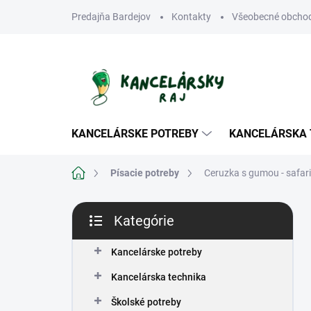
Prejsť
Predajňa Bardejov
Kontakty
Všeobecné obcho
na
obsah
KANCELÁRSKE POTREBY
KANCELÁRSKA 
Domov
Písacie potreby
Ceruzka s gumou - safari
B
Kategórie
o
Preskočiť
č
kategórie
n
Kancelárske potreby
ý
Kancelárska technika
p
a
Školské potreby