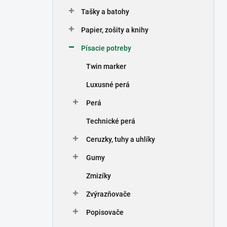
n
Tašky a batohy
e
l
Papier, zošity a knihy
Písacie potreby
Twin marker
Luxusné perá
Perá
Technické perá
Ceruzky, tuhy a uhlíky
Gumy
Zmizíky
Zvýrazňovače
Popisovače