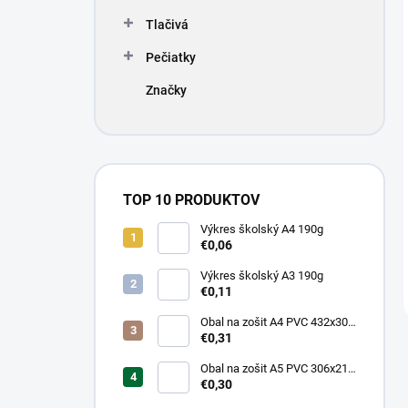
Tlačivá
Pečiatky
Značky
TOP 10 PRODUKTOV
Výkres školský A4 190g
€0,06
Výkres školský A3 190g
€0,11
Obal na zošit A4 PVC 432x304
mm, hrubý/transparentný
€0,31
Obal na zošit A5 PVC 306x217
mm, hrubý/transparentný
€0,30