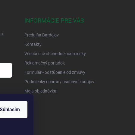
INFORMÁCIE PRE VÁS
na
Predajňa Bardejov
Kontakty
Všeobecné obchodné podmienky
Reklamačný poriadok
Formulár - odstúpenie od zmluvy
Podmienky ochrany osobných údajov
Moja objednávka
Súhlasím