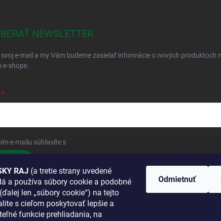
BERAŤ NEWSLETTER
 svoj e-mail a my Vám budeme zasielať informácie o nových produktoch 
 e-shope.
ím e-mailu súhlasíte s
podmienkami ochrany osobných údajov
hlásiť sa
KY RAJ
(a tretie strany uvedené
Odmietnuť
adá a používa súbory cookie a podobné
 SA K NÁM
(ďalej len „súbory cookie“) na tejto
lite s cieľom poskytovať lepšie a
TANETE?
teľné funkcie prehliadania, na