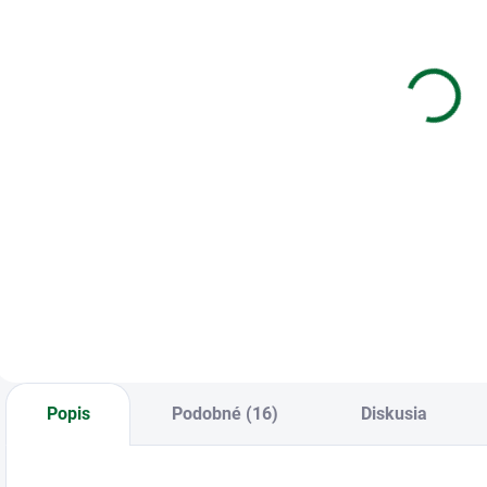
Zošit s
Zošit 512 - 10
O
rozraďovačmi
listový -
-
A4
linkovaný 16
mm - Európa
€6,69
€0,21
Do košíka
Do košíka
O
V
Zošit s
Zošit 512 • 10
rozraďovačmi A4
listový • linkovaný
16 mm • Európa
Popis
Podobné (16)
Diskusia