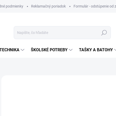
dné podmienky
Reklamačný poriadok
Formulár - odstúpenie od 
Hľadať
TECHNIKA
ŠKOLSKÉ POTREBY
TAŠKY A BATOHY
ZNAČKA:
JUNIOR
VIAC ZA MENEJ
€1
Jedn
SK
cena