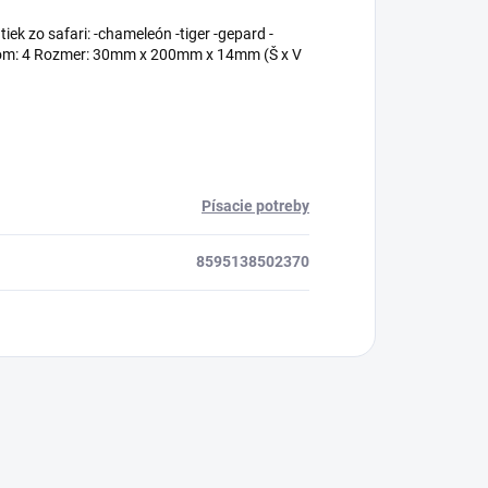
ek zo safari: -chameleón -tiger -gepard -
adom: 4 Rozmer: 30mm x 200mm x 14mm (Š x V
Písacie potreby
8595138502370