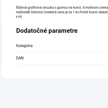
Štýlová grafitová ceruzka s gumou na konci. S motívom zvierati
medvedík čistotný Uvedená cena je za 1 ks Počet kusov skl
x H)
Dodatočné parametre
Kategória
:
EAN
: