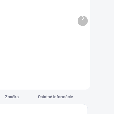
dtlač pršteky
Zošit 460 - 60
 Vozidlá
listový -
nelinkovaný -
Ďalší
€10,10
TRAVEL
produkt
€1,19
Do košíka
Do košíka
dtlač pršteky -
ozidlá
Zošit 460 • 60
listový •
nelinkovaný •
TRAVEL
Značka
Ostatné informácie