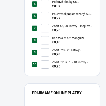
Poštové obálky C5
samolepiace
€0,07
Pauzovací papier, rezaný, A3,
XEROX
€0,27
Zošit A5, 20 listový - linajkový
523
€0,25
Ceruzka M č.2 triangular
€0,18
Zošit 523 - 20 listový -
linkovaný 12 mm - Country
€0,28
Landscape
Zošit 511 s PL - 10 listový -
linkovaný 20 mm s pomocnou
€0,25
linkou
PRIJÍMAME ONLINE PLATBY