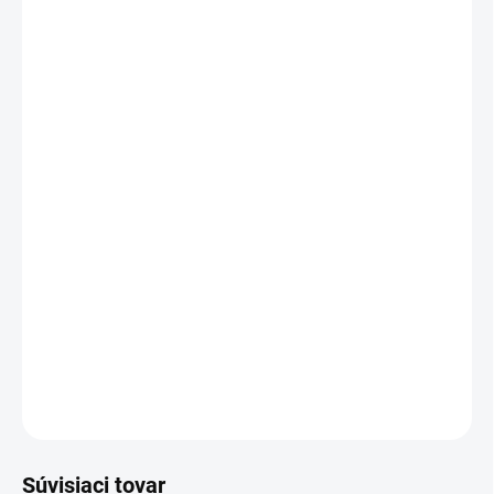
20 - 49 ks = zľava 2 %
€0,87
/ ks
50 - 99 ks = zľava 3 %
€0,86
/ ks
100 - 149 ks = zľava 4 %
€0,85
/ ks
150 a viac ks = zľava 5 %
€0,85
/ ks
Ušetríte
€0
−
+
Pridať do košíka
Darčeková taška KB
DETAILNÉ INFORMÁCIE
OPÝTAŤ SA
STRÁŽIŤ
Súvisiaci tovar