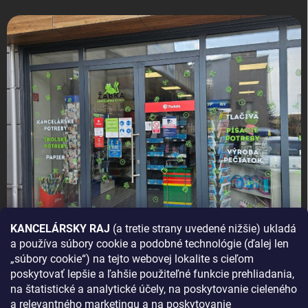
KANCELÁRSKY RAJ
(a tretie strany uvedené nižšie) ukladá
a používa súbory cookie a podobné technológie (ďalej len
AKO SA K NÁM DOSTANETE?
„súbory cookie“) na tejto webovej lokalite s cieľom
poskytovať lepšie a ľahšie použiteľné funkcie prehliadania,
na štatistické a analytické účely, na poskytovanie cieleného
a relevantného marketingu a na poskytovanie