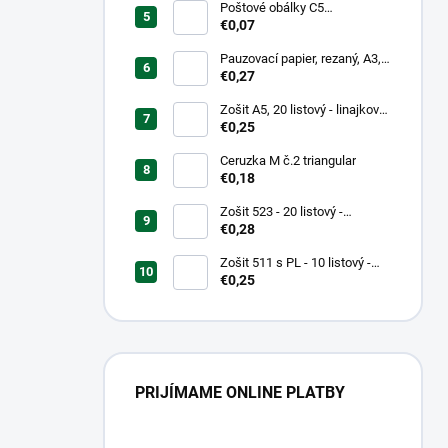
Poštové obálky C5
samolepiace
€0,07
Pauzovací papier, rezaný, A3,
XEROX
€0,27
Zošit A5, 20 listový - linajkový
523
€0,25
Ceruzka M č.2 triangular
€0,18
Zošit 523 - 20 listový -
linkovaný 12 mm - Country
€0,28
Landscape
Zošit 511 s PL - 10 listový -
linkovaný 20 mm s pomocnou
€0,25
linkou
PRIJÍMAME ONLINE PLATBY