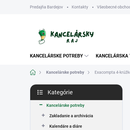
Prejsť
Predajňa Bardejov
Kontakty
Všeobecné obcho
na
obsah
KANCELÁRSKE POTREBY
KANCELÁRSKA 
Domov
Kancelárske potreby
Exacompta 4-krúžko
B
Kategórie
o
Preskočiť
č
kategórie
n
Kancelárske potreby
ý
Zakladanie a archivácia
p
a
Kalendáre a diáre