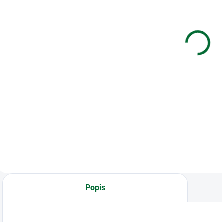
Kalkulačka
Plastové
K
MILAN M228
hrebene 6
vedecká 10+2
červené
miestna, Acid
€13,28
€0,05
series, žltá
Do košíka
Do košíka
Kalkulačka MILAN
Plastové hrebene 6
K
M228 vedecká
červené
S
10+2 miestna, Acid
E
series, žltá
Popis