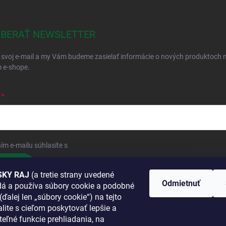
BERAŤ NEWSLETTER
 svoj e-mail a my Vám budeme zasielať informácie o nových produktoch 
 e-shope.
ím e-mailu súhlasíte s
podmienkami ochrany osobných údajov
hlásiť sa
KY RAJ
(a tretie strany uvedené
Odmietnuť
adá a používa súbory cookie a podobné
 SA K NÁM
(ďalej len „súbory cookie“) na tejto
lite s cieľom poskytovať lepšie a
TANETE?
teľné funkcie prehliadania, na