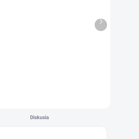
alkulačka
Kalkulačka
vedecká
MILAN
SHARP SH-
vedecká
Ďalší
EL520TGGY
159110 Green,
produkt
€30,17
€21,03
240 funkcií
Do košíka
Do košíka
alkulačka vedecká
Vedecká kalkulačka
HARP SH-
MILAN s 2-
L520TGGY
riadkovým
displejom
Diskusia