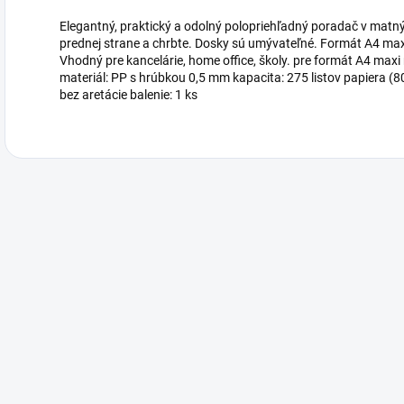
Elegantný, praktický a odolný polopriehľadný poradač v matn
prednej strane a chrbte. Dosky sú umývateľné. Formát A4 max
Vhodný pre kancelárie, home office, školy. pre formát A4 max
materiál: PP s hrúbkou 0,5 mm kapacita: 275 listov papiera 
bez aretácie balenie: 1 ks