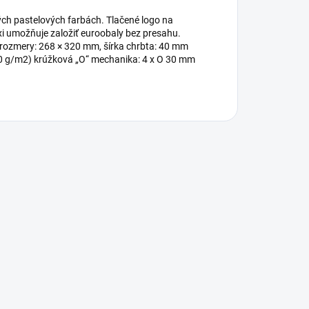
ých pastelových farbách. Tlačené logo na
i umožňuje založiť euroobaly bez presahu.
i rozmery: 268 × 320 mm, šírka chrbta: 40 mm
(80 g/m2) krúžková „O“ mechanika: 4 x O 30 mm