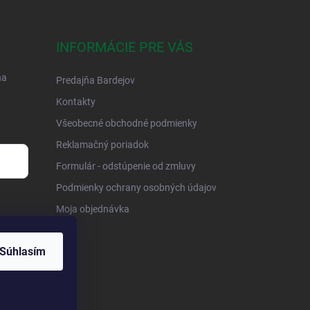
INFORMÁCIE PRE VÁS
na
Predajňa Bardejov
Kontakty
Všeobecné obchodné podmienky
Reklamačný poriadok
Formulár - odstúpenie od zmluvy
Podmienky ochrany osobných údajov
Moja objednávka
Súhlasím