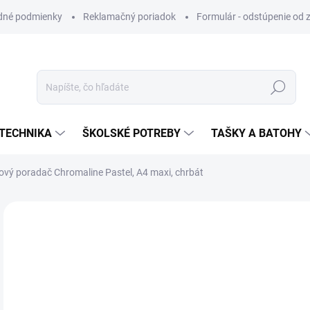
dné podmienky
Reklamačný poriadok
Formulár - odstúpenie od 
Hľadať
TECHNIKA
ŠKOLSKÉ POTREBY
TAŠKY A BATOHY
vý poradač Chromaline Pastel, A4 maxi, chrbát
VIAC ZA MENEJ
€3
Jedn
SK
cena
MÔŽ
DO: