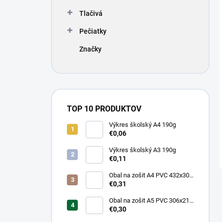
Tlačivá
Pečiatky
Značky
TOP 10 PRODUKTOV
Výkres školský A4 190g
€0,06
Výkres školský A3 190g
€0,11
Obal na zošit A4 PVC 432x304
mm, hrubý/transparentný
€0,31
Obal na zošit A5 PVC 306x217
mm, hrubý/transparentný
€0,30