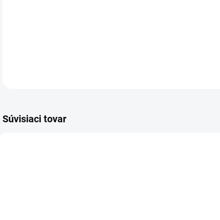
Exa
max
DETA
Súvisiaci tovar
VIAC ZA MENEJ
VIAC ZA MENEJ
VIA
5895.00
718.00
SKLADOM
SKLADOM
(1 KS)
(>5 KS)