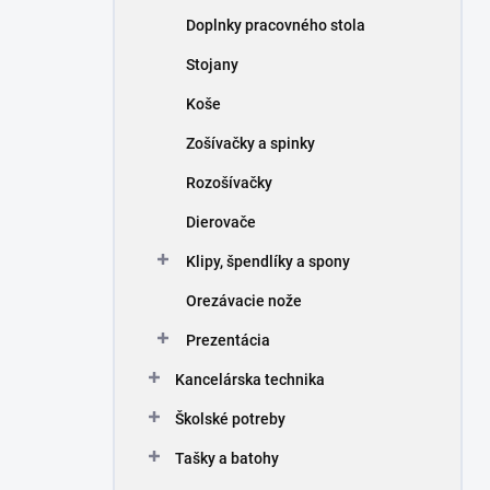
n
Doplnky pracovného stola
e
l
Stojany
Koše
Zošívačky a spinky
Rozošívačky
Dierovače
Klipy, špendlíky a spony
Orezávacie nože
Prezentácia
Kancelárska technika
Školské potreby
Tašky a batohy