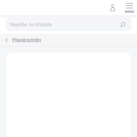
Prejsť
na
obsah
Hľadať
Písacie potreby
ZNAČKA:
CENTROPEN
VIAC ZA MENEJ