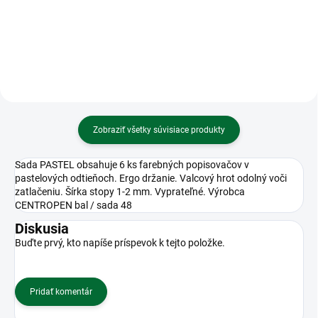
8mm • TRAVEL
Blok s magnetom 13x19cm,120
listov - capybara
Zobraziť všetky súvisiace produkty
Sada PASTEL obsahuje 6 ks farebných popisovačov v
pastelových odtieňoch. Ergo držanie. Valcový hrot odolný voči
zatlačeniu. Šírka stopy 1-2 mm. Vyprateľné. Výrobca
CENTROPEN bal / sada 48
Diskusia
Buďte prvý, kto napíše príspevok k tejto položke.
Pridať komentár