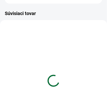
Súvisiaci tovar
VIAC ZA MENEJ
VIAC ZA MENEJ
SKLADOM
SKLADOM
(5 KS)
(>5 KS)
Blok s magnetom
Zošit 464 - 60 listový -
13x19cm,120 listov -
linkovaný 8mm - TRAVEL
capybara
€1,18
€4,85
Do košíka
Do košíka
Zošit 464 • 60 listový • linkovaný