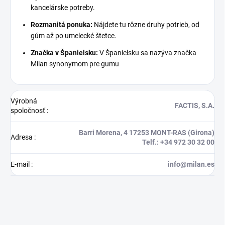
kancelárske potreby.
Rozmanitá ponuka:
Nájdete tu rôzne druhy potrieb, od
gúm až po umelecké štetce.
Značka v Španielsku:
V Španielsku sa nazýva značka
Milan synonymom pre gumu
Výrobná
FACTIS, S.A.
spoločnosť
:
Barri Morena, 4 17253 MONT-RAS (Girona)
Adresa
:
Telf.: +34 972 30 32 00
E-mail
:
info@milan.es