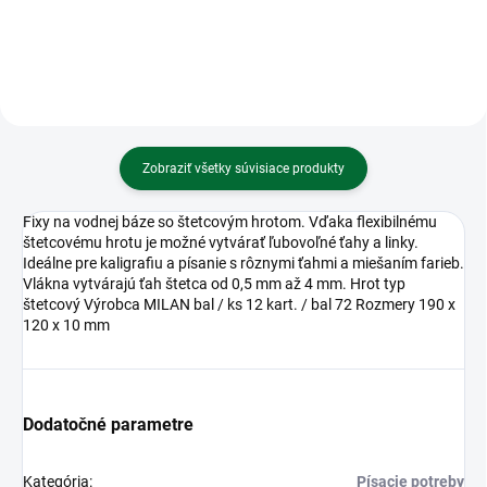
Zobraziť všetky súvisiace produkty
Fixy na vodnej báze so štetcovým hrotom. Vďaka flexibilnému
štetcovému hrotu je možné vytvárať ľubovoľné ťahy a linky.
Ideálne pre kaligrafiu a písanie s rôznymi ťahmi a miešaním farieb.
Vlákna vytvárajú ťah štetca od 0,5 mm až 4 mm. Hrot typ
štetcový Výrobca MILAN bal / ks 12 kart. / bal 72 Rozmery 190 x
120 x 10 mm
Dodatočné parametre
Kategória
:
Písacie potreby