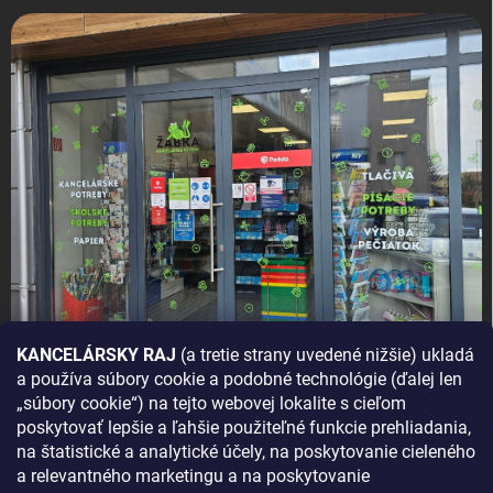
KANCELÁRSKY RAJ
(a tretie strany uvedené nižšie) ukladá
a používa súbory cookie a podobné technológie (ďalej len
AKO SA K NÁM DOSTANETE?
„súbory cookie“) na tejto webovej lokalite s cieľom
poskytovať lepšie a ľahšie použiteľné funkcie prehliadania,
na štatistické a analytické účely, na poskytovanie cieleného
a relevantného marketingu a na poskytovanie