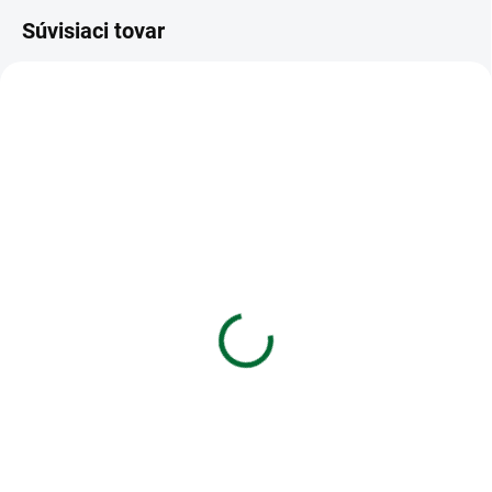
Súvisiaci tovar
VIAC ZA MENEJ
VIAC ZA MENEJ
SKLADOM
SKLADOM
(2 KS)
(>5 KS)
Trhací zápisník A6 s
Náčrtník A4 20 listov 90
ceruzkou a magnetom -
g
Ovocie
€0,87
€2,10
Do košíka
Do košíka
Bloky sú lepené, vyrobené z
náčrtníkového papiera
Trhací zápisník A6 s ceruzkou a
magnetom - Ovocie