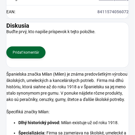
EAN
:
8411574056072
Diskusia
Buďte prvý, kto napíše príspevok k tejto položke.
Pridať komentár
Španielska značka Milan (Milen) je známa predovšetkým výrobou
školských, umeleckých a kancelárskych potrieb.
Firma má dlhú
históriu, ktorá siahne až do roku 1918 a v Španielsku sa jej meno
stalo synonymom pre gumu.
V ponuke nájdete rôzne produkty,
ako sú peračníky, ceruzky, gumy, štetce a ďalšie školské potreby.
Špecifiká značky Milan:
Dlhý historický pôvod:
Milan existuje už od roku 1918.
Špecializácia:
Firma sa zameriava na školské, umelecké a