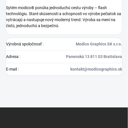
Sytém modico® ponúka jednoduchú cestu výroby – flash
technológiu. Staré skúsenosti a schopnosti vo výrobe pečiatok sa
vytrácajú a nastupuje nový moderný trend. Výroba sa mení na
čistú, jednoduchú a bezpečnú.
Výrobná spoločnosť
:
Modico Graphics SK s.r.o.
Adresa
:
Panenská 13 811 03 Bratislava
E-mail
:
kontakt@modicographics.sk
Z
á
p