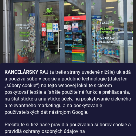
KANCELÁRSKY RAJ
(a tretie strany uvedené nižšie) ukladá
a používa súbory cookie a podobné technológie (ďalej len
AKO SA K NÁM DOSTANETE?
„súbory cookie“) na tejto webovej lokalite s cieľom
poskytovať lepšie a ľahšie použiteľné funkcie prehliadania,
na štatistické a analytické účely, na poskytovanie cieleného
a relevantného marketingu a na poskytovanie
používateľských dát nástrojom Google.
Prečítajte si tiež naše pravidlá používania súborov cookie a
pravidlá ochrany osobných údajov na