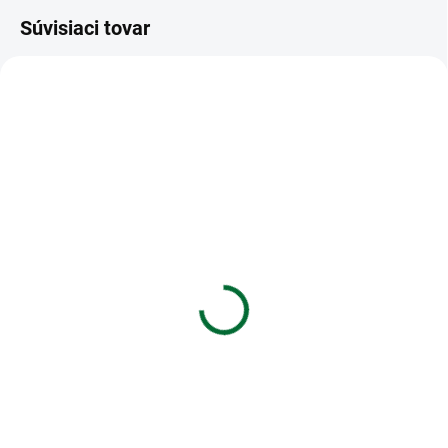
Súvisiaci tovar
VIAC ZA MENEJ
VIAC ZA MENEJ
SKLADOM
SKLADOM
(1 KS)
(1 KS)
Diár 2027 D801 PVC
Diár 2027 T805 Lamino 3
tmavo modrý
€7,12
€7,49
Do košíka
Do košíka
Diár 2027 T805 Lamino 3
Diár 2027 D801 PVC tmavo
modrý