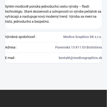
Sytém modico® ponúka jednoduchú cestu výroby – flash
technológiu. Staré skúsenosti a schopnosti vo výrobe pečiatok sa
vytrácajú a nastupuje nový moderný trend. Výroba sa mení na
čistú, jednoduchú a bezpečnú.
Výrobná spoločnosť
:
Modico Graphics SK s.r.o.
Adresa
:
Panenská 13 811 03 Bratislava
E-mail
:
kontakt@modicographics.sk
Z
á
p