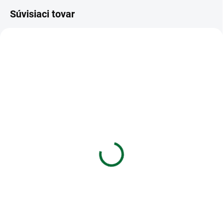
Súvisiaci tovar
VIAC ZA MENEJ
VIAC ZA MENEJ
SKLADOM
SKLADOM
(1 KS)
(1 KS)
Diár 2027 115x160mm
Diár 2027 T806 Lamino 2
potlač3
s gumkou 90x170mm
€8,27
€5,22
Do košíka
Do košíka
Diár 2027 115x160mm potlač3
Diár 2027 T806 Lamino 2 s
gumkou 90x170mm