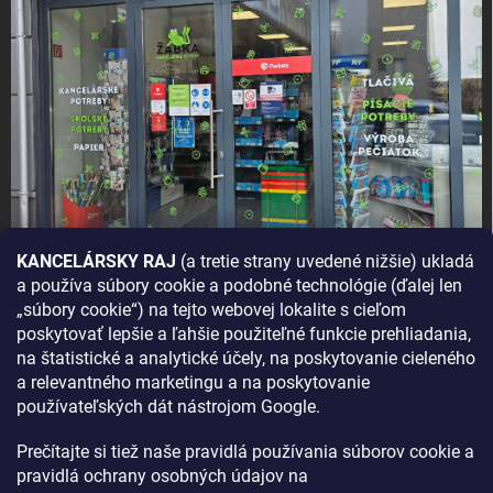
KANCELÁRSKY RAJ
(a tretie strany uvedené nižšie) ukladá
a používa súbory cookie a podobné technológie (ďalej len
AKO SA K NÁM DOSTANETE?
„súbory cookie“) na tejto webovej lokalite s cieľom
poskytovať lepšie a ľahšie použiteľné funkcie prehliadania,
na štatistické a analytické účely, na poskytovanie cieleného
a relevantného marketingu a na poskytovanie
používateľských dát nástrojom Google.
Prečítajte si tiež naše pravidlá používania súborov cookie a
pravidlá ochrany osobných údajov na