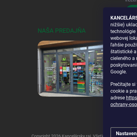
Vložen
Pri
KANCELÁRS
nižšie) ukl
NAŠA PREDAJŇA
AKO
technológie 
webovej loka
DOS
ľahšie použi
štatistické 
cieleného a
poskytovani
Google.
Prečítajte s
cookie a pr
adrese
http
ochrany-oso
Nastaven
Copyright 2026
Kancelársky raj
. Všetky práva vyhraden