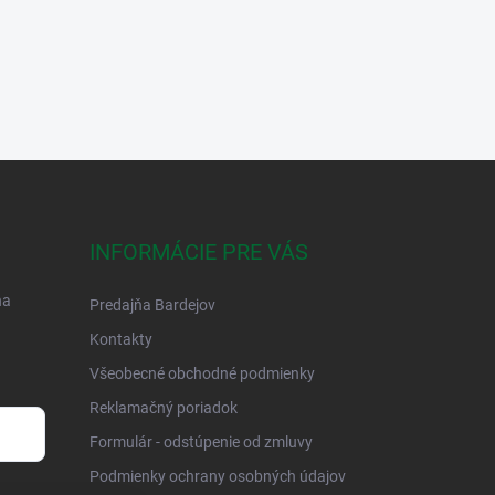
INFORMÁCIE PRE VÁS
na
Predajňa Bardejov
Kontakty
Všeobecné obchodné podmienky
Reklamačný poriadok
Formulár - odstúpenie od zmluvy
Podmienky ochrany osobných údajov