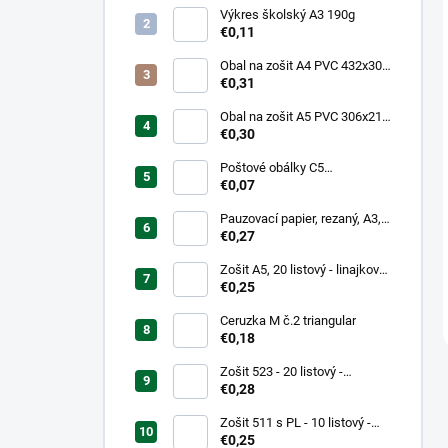
Výkres školský A3 190g
€0,11
Obal na zošit A4 PVC 432x304
mm, hrubý/transparentný
€0,31
Obal na zošit A5 PVC 306x217
mm, hrubý/transparentný
€0,30
Poštové obálky C5
samolepiace
€0,07
Pauzovací papier, rezaný, A3,
XEROX
€0,27
Zošit A5, 20 listový - linajkový
523
€0,25
Ceruzka M č.2 triangular
€0,18
Zošit 523 - 20 listový -
linkovaný 12 mm - Country
€0,28
Landscape
Zošit 511 s PL - 10 listový -
linkovaný 20 mm s pomocnou
€0,25