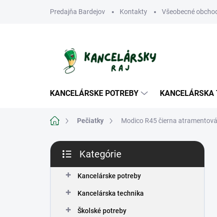
Prejsť
Predajňa Bardejov
Kontakty
Všeobecné obcho
na
obsah
KANCELÁRSKE POTREBY
KANCELÁRSKA 
Domov
Pečiatky
Modico R45 čierna atramentov
B
Kategórie
o
Preskočiť
č
kategórie
n
Kancelárske potreby
ý
Kancelárska technika
p
a
Školské potreby