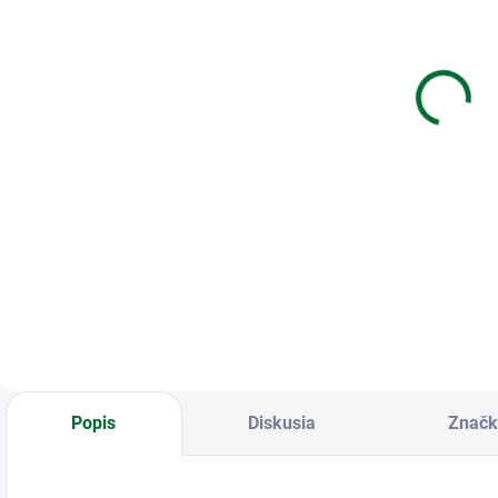
Diár 2027
Diár 2027
S
T805 PU hnedý
D801 PU
2
s magnetom
tmavo
m
hnedý/béžový
€11,62
€12,87
- priestor na
pero
Do košíka
Do košíka
Diár 2027 T805 PU
Diár 2027 D801 PU
S
hnedý s magnetom
tmavo
s
hnedý/béžový -
priestor na pero
Popis
Diskusia
Značk