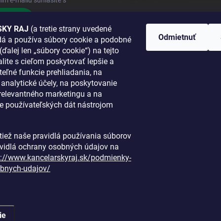
ím e-mailu súhlasíte s
podmienkami ochrany osobných údajov
hlásiť sa
KY RAJ
(a tretie strany uvedené
Odmietnuť
adá a používa súbory cookie a podobné
 SA K NÁM
(ďalej len „súbory cookie“) na tejto
lite s cieľom poskytovať lepšie a
TANETE?
teľné funkcie prehliadania, na
a analytické účely, na poskytovanie
 relevantného marketingu a na
e používateľských dát nástrojom
i tiež naše pravidlá používania súborov
avidlá ochrany osobných údajov na
s://www.kancelarskyraj.sk/podmienky-
bnych-udajov/
ie
é.
Upraviť nastavenie cookies