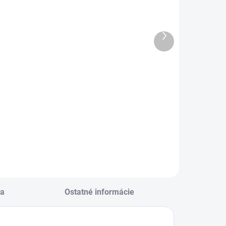
K Kalendár
Diár 2027
027 stolový
T806 Lamino 6
ini Kvety
90x170mm
Ďalší
produkt
€2,82
€5,22
Do košíka
Do košíka
K Kalendár 2027
Diár 2027 T806
tolový mini Kvety
Lamino 6
90x170mm
a
Ostatné informácie