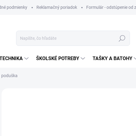
dné podmienky
Reklamačný poriadok
Formulár - odstúpenie od 
Hľadať
TECHNIKA
ŠKOLSKÉ POTREBY
TAŠKY A BATOHY
á poduška
ZNAČKA:
MODICO
VIAC ZA MENEJ
€6
Jedn
SK
cena