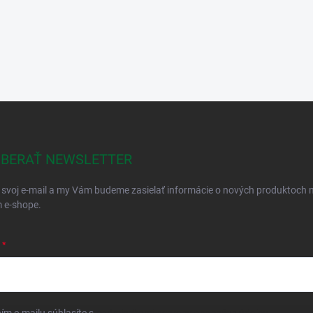
BERAŤ NEWSLETTER
 svoj e-mail a my Vám budeme zasielať informácie o nových produktoch 
 e-shope.