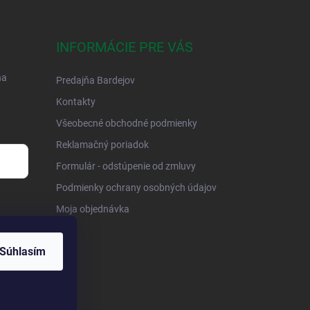
INFORMÁCIE PRE VÁS
na
Predajňa Bardejov
Kontakty
Všeobecné obchodné podmienky
Reklamačný poriadok
Formulár - odstúpenie od zmluvy
Podmienky ochrany osobných údajov
Moja objednávka
Súhlasím