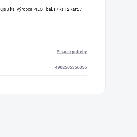
uje 3 ks. Výrobca PILOT bal.1 / ks 12 kart. /
Písacie potreby
4902505356056