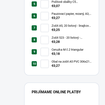
Poštové obálky C5
samolepiace
€0,07
Pauzovací papier, rezaný, A3,
XEROX
€0,27
Zošit A5, 20 listový - linajkový
523
€0,25
Zošit 523 - 20 listový -
linkovaný 12 mm - Country
€0,28
Landscape
Ceruzka M č.2 triangular
€0,18
Obal na zošit A5 PVC 306x217
mm Neon Color -
€0,27
transparentný/ružov
PRIJÍMAME ONLINE PLATBY