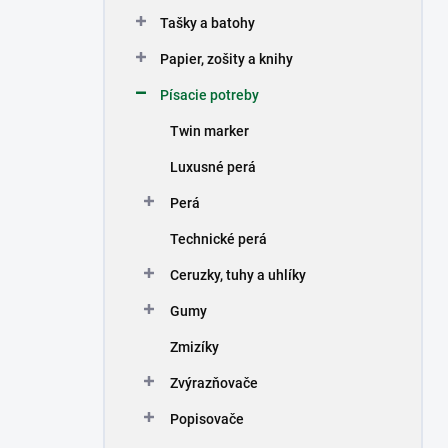
n
Tašky a batohy
e
l
Papier, zošity a knihy
Písacie potreby
Twin marker
Luxusné perá
Perá
Technické perá
Ceruzky, tuhy a uhlíky
Gumy
Zmizíky
Zvýrazňovače
Popisovače