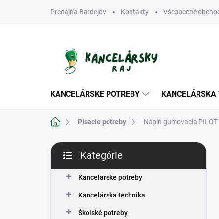
Prejsť
Predajňa Bardejov
Kontakty
Všeobecné obcho
na
obsah
KANCELÁRSKE POTREBY
KANCELÁRSKA 
Domov
Písacie potreby
Náplň gumovacia PILOT F
B
Kategórie
o
Preskočiť
č
kategórie
n
Kancelárske potreby
ý
Kancelárska technika
p
a
Školské potreby