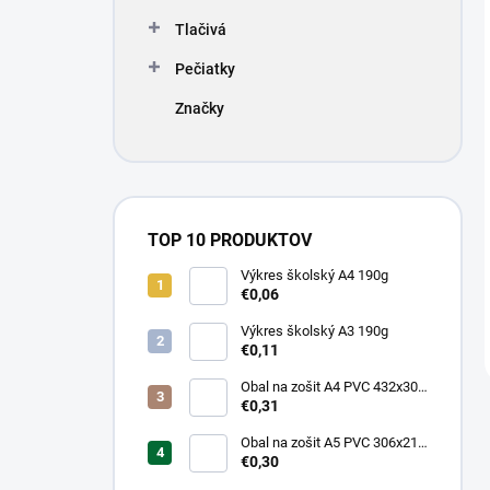
Tlačivá
Pečiatky
Značky
TOP 10 PRODUKTOV
Výkres školský A4 190g
€0,06
Výkres školský A3 190g
€0,11
Obal na zošit A4 PVC 432x304
mm, hrubý/transparentný
€0,31
Obal na zošit A5 PVC 306x217
mm, hrubý/transparentný
€0,30