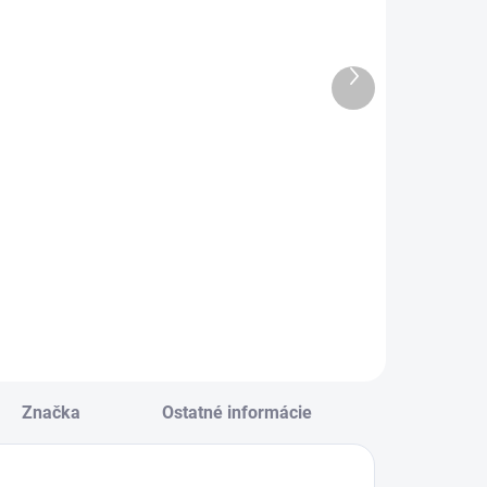
Magnetický
Obálka DL
loček
110x220 mm
8x24cm, 80
samolepiaca
Ďalší
istov, mix
produkt
€1,81
€0,05
Do košíka
Do košíka
agnetický bloček
Obálka DL 110x220
x24cm, 80 listov,
mm samolepiaca
ix
Značka
Ostatné informácie