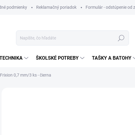
dné podmienky
Reklamačný poriadok
Formulár - odstúpenie od 
Hľadať
TECHNIKA
ŠKOLSKÉ POTREBY
TAŠKY A BATOHY
rixion 0,7 mm/3 ks - čierna
ZNAČKA:
PILOT
VIAC ZA MENEJ
€4
Jedn
SK
cena