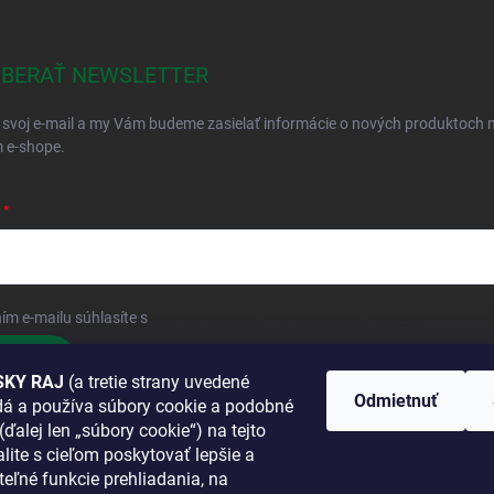
BERAŤ NEWSLETTER
 svoj e-mail a my Vám budeme zasielať informácie o nových produktoch 
 e-shope.
ím e-mailu súhlasíte s
podmienkami ochrany osobných údajov
hlásiť sa
KY RAJ
(a tretie strany uvedené
Odmietnuť
adá a používa súbory cookie a podobné
 SA K NÁM
(ďalej len „súbory cookie“) na tejto
lite s cieľom poskytovať lepšie a
TANETE?
teľné funkcie prehliadania, na