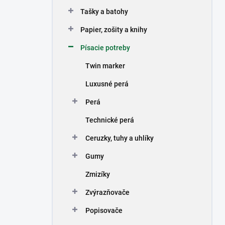
n
Tašky a batohy
e
l
Papier, zošity a knihy
Písacie potreby
Twin marker
Luxusné perá
Perá
Technické perá
Ceruzky, tuhy a uhlíky
Gumy
Zmizíky
Zvýrazňovače
Popisovače