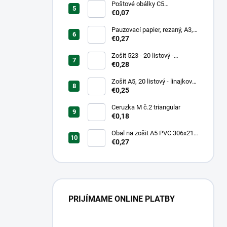
Poštové obálky C5
samolepiace
€0,07
Pauzovací papier, rezaný, A3,
XEROX
€0,27
Zošit 523 - 20 listový -
linkovaný 12 mm - Country
€0,28
Landscape
Zošit A5, 20 listový - linajkový
523
€0,25
Ceruzka M č.2 triangular
€0,18
Obal na zošit A5 PVC 306x217
mm Neon Color -
€0,27
transparentný/ružov
PRIJÍMAME ONLINE PLATBY