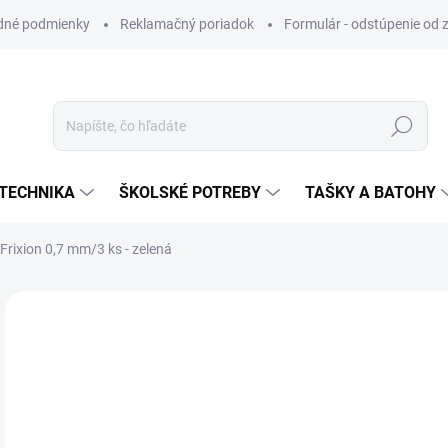
dné podmienky
Reklamačný poriadok
Formulár - odstúpenie od 
Hľadať
TECHNIKA
ŠKOLSKÉ POTREBY
TAŠKY A BATOHY
rixion 0,7 mm/3 ks - zelená
ZNAČKA:
PILOT
VIAC ZA MENEJ
€5
Jedn
SK
cena