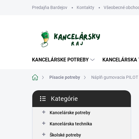
Prejsť
Predajňa Bardejov
Kontakty
Všeobecné obcho
na
obsah
KANCELÁRSKE POTREBY
KANCELÁRSKA 
Domov
Písacie potreby
Náplň gumovacia PILOT F
B
Kategórie
o
Preskočiť
č
kategórie
n
Kancelárske potreby
ý
Kancelárska technika
p
a
Školské potreby