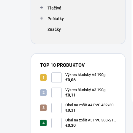
Tlačivá
Pečiatky
Značky
TOP 10 PRODUKTOV
Výkres školský A4 190g
€0,06
Výkres školský A3 190g
€0,11
Obal na zošit A4 PVC 432x304
mm, hrubý/transparentný
€0,31
Obal na zošit A5 PVC 306x217
mm, hrubý/transparentný
€0,30