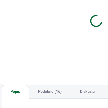
Zápisník
Kopírovací
K
kombinovaný
papier
r
Catalina
Emerson Tiger
Estrada
A4 80g
f
€5,52
€4,92
Do košíka
Do košíka
Zápisník
Kopírovací papier
K
kombinovaný
Emerson Tiger A4
r
Catalina Estrada
80g
f
Popis
Podobné (16)
Diskusia