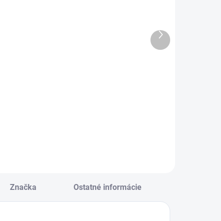
repový papier
Zošit A6 TYP
olka
644 GOAL
50x200cm
TIME
Ďalší
ialový
produkt
€0,54
€0,48
Do košíka
Do košíka
repový papier
Zošit A6 TYP 644
olka 50x200cm
GOAL TIME
ialový
Značka
Ostatné informácie