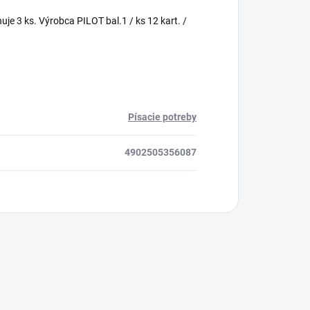
huje 3 ks. Výrobca PILOT bal.1 / ks 12 kart. /
Písacie potreby
4902505356087