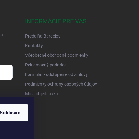
INFORMÁCIE PRE VÁS
na
Predajňa Bardejov
Kontakty
Všeobecné obchodné podmienky
Reklamačný poriadok
Formulár - odstúpenie od zmluvy
Podmienky ochrany osobných údajov
Moja objednávka
Súhlasím