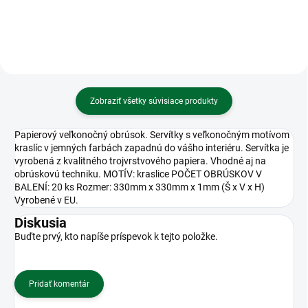
Zobraziť všetky súvisiace produkty
Papierový veľkonočný obrúsok. Servítky s veľkonočným motívom
kraslíc v jemných farbách zapadnú do vášho interiéru. Servítka je
vyrobená z kvalitného trojvrstvového papiera. Vhodné aj na
obrúskovú techniku. MOTÍV: kraslice POČET OBRÚSKOV V
BALENÍ: 20 ks Rozmer: 330mm x 330mm x 1mm (Š x V x H)
Vyrobené v EU.
Diskusia
Buďte prvý, kto napíše príspevok k tejto položke.
Pridať komentár