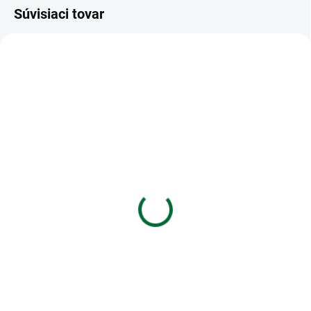
Súvisiaci tovar
VIAC ZA MENEJ
VIAC ZA MENEJ
SKLADOM
SKLADOM
(3 KS)
(4 KS)
Blahoželanie k
Blahoželanie k
narodeninám – 80
narodeninám 50
€1,85
€1,55
Do košíka
Do košíka
Blahoželanie k narodeninám – 80
Blahoželanie k narodeninám 50