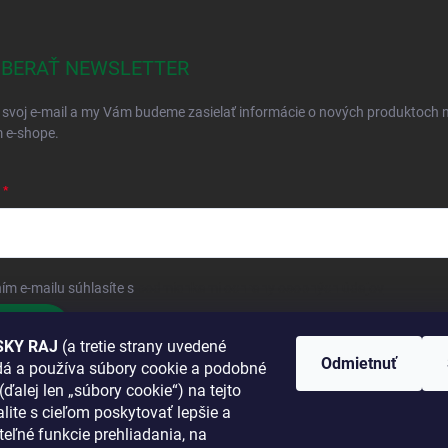
BERAŤ NEWSLETTER
 svoj e-mail a my Vám budeme zasielať informácie o nových produktoch 
 e-shope.
ím e-mailu súhlasíte s
podmienkami ochrany osobných údajov
hlásiť sa
KY RAJ
(a tretie strany uvedené
Odmietnuť
adá a používa súbory cookie a podobné
 SA K NÁM
(ďalej len „súbory cookie“) na tejto
lite s cieľom poskytovať lepšie a
TANETE?
teľné funkcie prehliadania, na