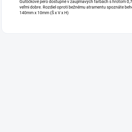
Guľôčkové pero dostupné v zaujímavých farbách s hrotom 0,
veľmi dobre. Rozdiel oproti bežnému atramentu spoznáte be
140mm x 10mm (Š x V x H)