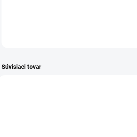
Per
DETA
Súvisiaci tovar
VIAC ZA MENEJ
VIAC ZA MENEJ
VIA
7356.00
9200.00
SKLADOM
SKLADOM
(2 KS)
(>5 KS)
Adresár a diár
Záznamová
B