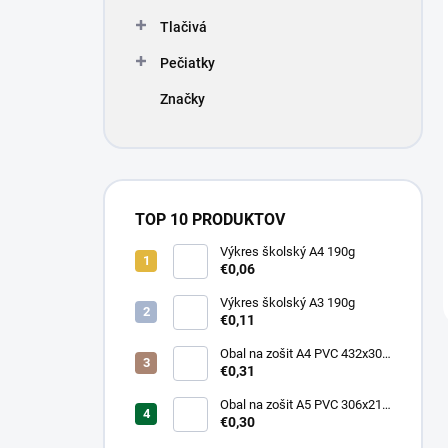
Tlačivá
Pečiatky
Značky
TOP 10 PRODUKTOV
Výkres školský A4 190g
€0,06
Výkres školský A3 190g
€0,11
Obal na zošit A4 PVC 432x304
mm, hrubý/transparentný
€0,31
Obal na zošit A5 PVC 306x217
mm, hrubý/transparentný
€0,30