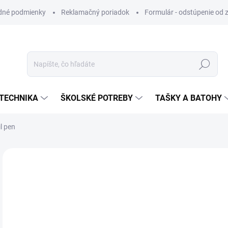
dné podmienky
Reklamačný poriadok
Formulár - odstúpenie od 
Hľadať
TECHNIKA
ŠKOLSKÉ POTREBY
TAŠKY A BATOHY
l pen
VIAC ZA MENEJ
€0
Jedn
SK
cena
MÔŽ
DO: