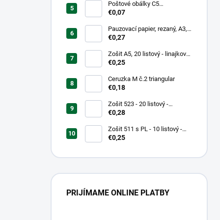
Poštové obálky C5
samolepiace
€0,07
Pauzovací papier, rezaný, A3,
XEROX
€0,27
Zošit A5, 20 listový - linajkový
523
€0,25
Ceruzka M č.2 triangular
€0,18
Zošit 523 - 20 listový -
linkovaný 12 mm - Country
€0,28
Landscape
Zošit 511 s PL - 10 listový -
linkovaný 20 mm s pomocnou
€0,25
linkou
PRIJÍMAME ONLINE PLATBY