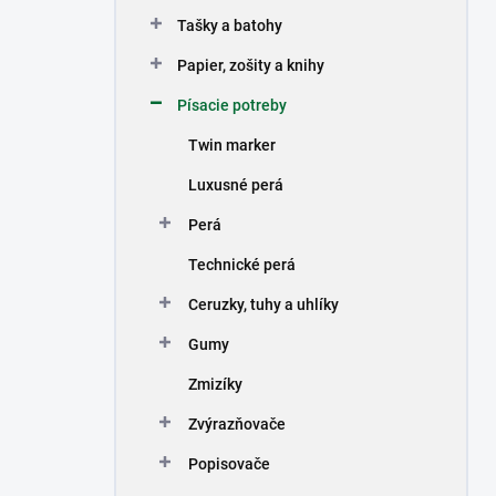
n
Tašky a batohy
e
l
Papier, zošity a knihy
Písacie potreby
Twin marker
Luxusné perá
Perá
Technické perá
Ceruzky, tuhy a uhlíky
Gumy
Zmizíky
Zvýrazňovače
Popisovače