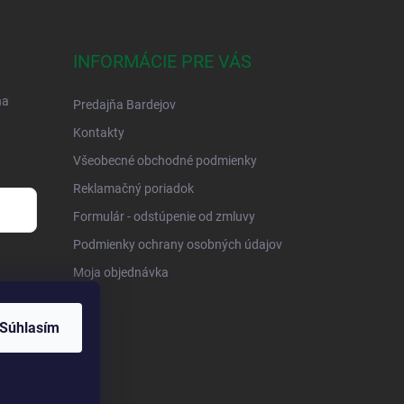
INFORMÁCIE PRE VÁS
na
Predajňa Bardejov
Kontakty
Všeobecné obchodné podmienky
Reklamačný poriadok
Formulár - odstúpenie od zmluvy
Podmienky ochrany osobných údajov
Moja objednávka
Súhlasím