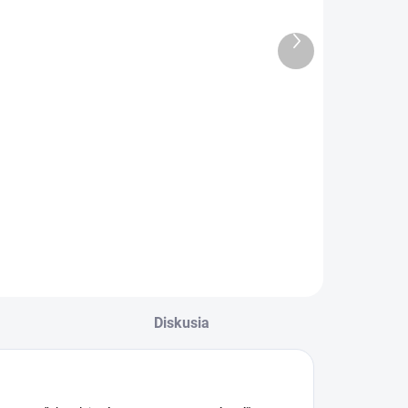
otes A5 80
Emerson
istov linajkový
DMHK rolka
Ďalší
23x16mm -
produkt
€1,35
€0,77
biela
Do košíka
Do košíka
lok College Notes
Etiketa cen.
5 80 listov
Emerson DMHK
inajkový
rolka 23x16mm -
biela
Diskusia