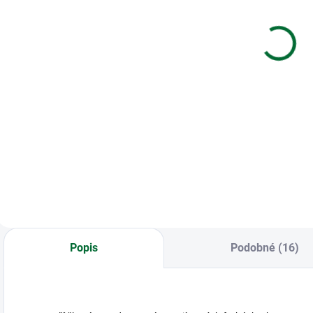
na telefónne
kniha A5 MFP
N
čísla
100l/čistá
l
8,4x13,5cm
ZL5100
€5,15
€1,97
Do košíka
Do košíka
Adresár a diár na
Záznamová kniha
B
telefónne čísla
A5 MFP 100l/čistá
A
8,4x13,5cm
ZL5100
l
Popis
Podobné (16)