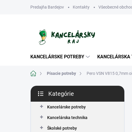
Prejsť
Predajňa Bardejov
Kontakty
Všeobecné obcho
na
obsah
KANCELÁRSKE POTREBY
KANCELÁRSKA 
Domov
Písacie potreby
Pero VSN V815 0,7mm oi
B
Kategórie
o
Preskočiť
č
kategórie
n
Kancelárske potreby
ý
Kancelárska technika
p
a
Školské potreby