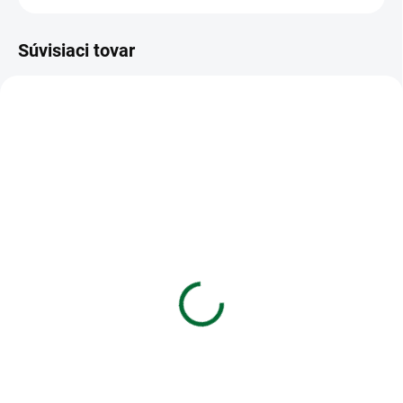
Súvisiaci tovar
VIAC ZA MENEJ
VIAC ZA MENEJ
SKLADOM
SKLADOM
(>5 KS)
(>5 KS)
Zošit 464 - 60 listový -
Etikety Emerson A4
linkovaný 8mm - TRAVEL
105x148 - 4 etikety, biele
€1,18
€0,10
Do košíka
Do košíka
Zošit 464 • 60 listový • linkovaný
Etikety Emerson A4 105x148 - 4