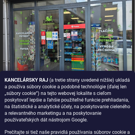
KANCELÁRSKY RAJ
(a tretie strany uvedené nižšie) ukladá
a používa súbory cookie a podobné technológie (ďalej len
AKO SA K NÁM DOSTANETE?
„súbory cookie“) na tejto webovej lokalite s cieľom
poskytovať lepšie a ľahšie použiteľné funkcie prehliadania,
na štatistické a analytické účely, na poskytovanie cieleného
a relevantného marketingu a na poskytovanie
používateľských dát nástrojom Google.
Prečítajte si tiež naše pravidlá používania súborov cookie a