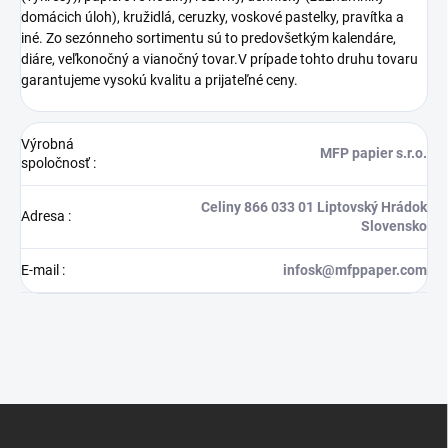
domácich úloh), kružidlá, ceruzky, voskové pastelky, pravítka a
iné. Zo sezónneho sortimentu sú to predovšetkým kalendáre,
diáre, veľkonočný a vianočný tovar.V prípade tohto druhu tovaru
garantujeme vysokú kvalitu a prijateľné ceny.
Výrobná
MFP papier s.r.o.
spoločnosť
:
Celiny 866 033 01 Liptovský Hrádok
Adresa
:
Slovensko
E-mail
:
infosk@mfppaper.com
Z
á