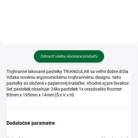
8mm • TRAVEL
etikety, biele
Zobraziť všetky súvisiace produkty
Trojhranné lakované pastelky TRIANGULAR sa veľmi dobre držia
Vďaka novému ergonomickému trojhrannému designu. tieto
pastelky sú uložené v papierovej krabičke. Vhodné aj pre ľavákov.
Set pasteliek obsahuje: 24ks pasteliek 1x orezávatko Rozmer:
85mm x 195mm x 14mm (Š x V x H)
Dodatočné parametre