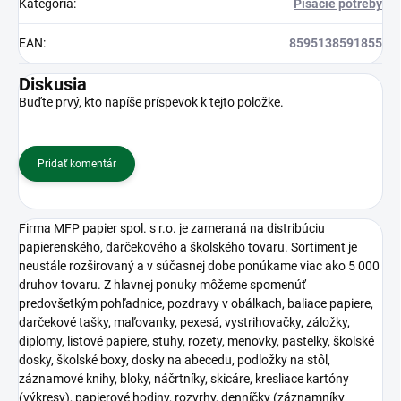
Kategória
:
Písacie potreby
EAN
:
8595138591855
Diskusia
Buďte prvý, kto napíše príspevok k tejto položke.
Pridať komentár
Firma MFP papier spol. s r.o. je zameraná na distribúciu
papierenského, darčekového a školského tovaru. Sortiment je
neustále rozširovaný a v súčasnej dobe ponúkame viac ako 5 000
druhov tovaru. Z hlavnej ponuky môžeme spomenúť
predovšetkým pohľadnice, pozdravy v obálkach, baliace papiere,
darčekové tašky, maľovanky, pexesá, vystrihovačky, záložky,
diplomy, listové papiere, stuhy, rozety, menovky, pastelky, školské
dosky, školské boxy, dosky na abecedu, podložky na stôl,
záznamové knihy, bloky, náčrtníky, skicáre, kresliace kartóny
(výkresy), papierové hodiny, rozvrhy, denníčky (záznamníky